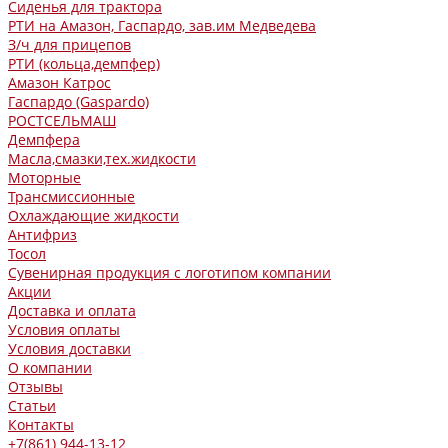
Сиденья для трактора
РТИ на Амазон, Гаспардо, зав.им Медведева
З/ч для прицепов
РТИ (кольца,демпфер)
Амазон Катрос
Гаспардо (Gaspardo)
РОСТСЕЛЬМАШ
Демпфера
Масла,смазки,тех.жидкости
Моторные
Трансмиссионные
Охлаждающие жидкости
Антифриз
Тосол
Сувенирная продукция с логотипом компании
Акции
Доставка и оплата
Условия оплаты
Условия доставки
О компании
Отзывы
Статьи
Контакты
+7(861) 944-13-12