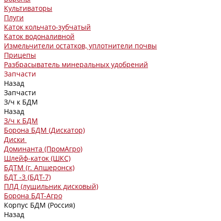
Культиваторы
Плуги
Каток кольчато-зубчатый
Каток водоналивной
Измельчители остатков, уплотнители почвы
Прицепы
Разбрасыватель минеральных удобрений
Запчасти
Назад
Запчасти
З/ч к БДМ
Назад
З/ч к БДМ
Борона БДМ (Дискатор)
Диски
Доминанта (ПромАгро)
Шлейф-каток (ШКС)
БДТМ (г. Апшеронск)
БДТ -3 (БДТ-7)
ПЛД (лущильник дисковый)
Борона БДТ-Агро
Корпус БДМ (Россия)
Назад