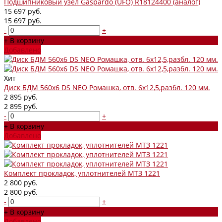
Подшипниковый узел Gaspardo (UFO) R18124400 (аналог)
15 697 руб.
15 697 руб.
-
+
+ В корзину
Добавлено
Хит
Диск БДМ 560х6 DS NEO Ромашка, отв. 6х12,5,разбл. 120 мм.
2 895 руб.
2 895 руб.
-
+
+ В корзину
Добавлено
Комплект прокладок, уплотнителей МТЗ 1221
2 800 руб.
2 800 руб.
-
+
+ В корзину
Добавлено