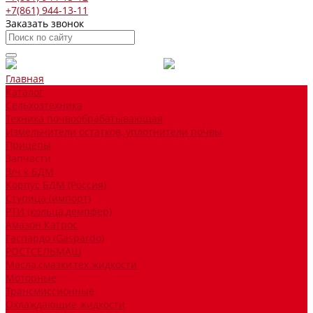
+7(861) 944-13-11
Заказать звонок
Главная
Каталог
Сельхозтехника
Техника почвообрабатывающая
Измельчители остатков, уплотнители почвы
Прицепы
Запчасти
З/ч к БДМ
Корпус БДМ (Россия)
Ступица (импорт)
РТИ (кольца,демпфер)
Амазон Катрос
Гаспардо (Gaspardo)
РОСТСЕЛЬМАШ
Масла,смазки,тех.жидкости
Моторные
Трансмиссионные
Охлаждающие жидкости