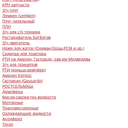
КРН запчасти
З/ч плуг
Лемкен (Lemken)
Плуг чизельный
ПЛН
З/ч для с/х техники
Растариватель БигБэгов
З/ч двигатель
Ножи для жаток (Олимак,Орош,РСМ и др.)
Сиденья для трактора
РТИ на Амазон, Гаспардо, зав.им Медведева
З/ч для прицепов
РТИ (кольца,демпфер)
Амазон Катрос
Гаспардо (Gaspardo)
РОСТСЕЛЬМАШ
Демпфера
Масла,смазки,тех.жидкости
Моторные
Трансмиссионные
Охлаждающие жидкости
Антифриз
Тосол