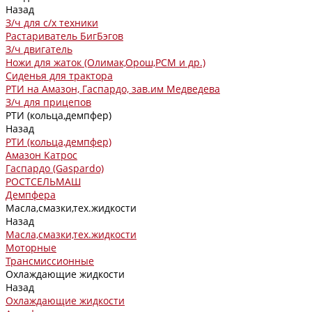
Назад
З/ч для с/х техники
Растариватель БигБэгов
З/ч двигатель
Ножи для жаток (Олимак,Орош,РСМ и др.)
Сиденья для трактора
РТИ на Амазон, Гаспардо, зав.им Медведева
З/ч для прицепов
РТИ (кольца,демпфер)
Назад
РТИ (кольца,демпфер)
Амазон Катрос
Гаспардо (Gaspardo)
РОСТСЕЛЬМАШ
Демпфера
Масла,смазки,тех.жидкости
Назад
Масла,смазки,тех.жидкости
Моторные
Трансмиссионные
Охлаждающие жидкости
Назад
Охлаждающие жидкости