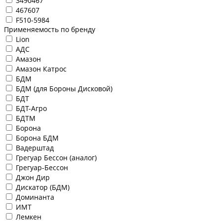
3490467
467607
F510-5984
Применяемость по бренду
Lion
АДС
Амазон
Амазон Катрос
БДМ
БДМ (для Бороны Дисковой)
БДТ
БДТ-Агро
БДТМ
Борона
Борона БДМ
Вадерштад
Грегуар Бессон (аналог)
Грегуар-Бессон
Джон Дир
Дискатор (БДМ)
Доминанта
ИМТ
Лемкен