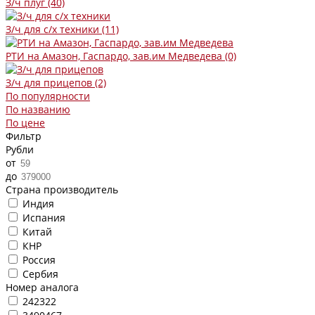
З/ч плуг
(40)
З/ч для с/х техники
(11)
РТИ на Амазон, Гаспардо, зав.им Медведева
(0)
З/ч для прицепов
(2)
По популярности
По названию
По цене
Фильтр
Рубли
от
до
Страна производитель
Индия
Испания
Китай
КНР
Россия
Сербия
Номер аналога
242322