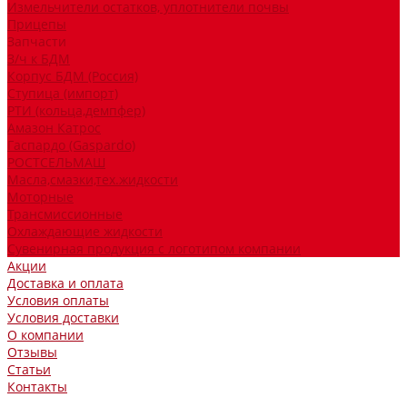
Измельчители остатков, уплотнители почвы
Прицепы
Запчасти
З/ч к БДМ
Корпус БДМ (Россия)
Ступица (импорт)
РТИ (кольца,демпфер)
Амазон Катрос
Гаспардо (Gaspardo)
РОСТСЕЛЬМАШ
Масла,смазки,тех.жидкости
Моторные
Трансмиссионные
Охлаждающие жидкости
Сувенирная продукция с логотипом компании
Акции
Доставка и оплата
Условия оплаты
Условия доставки
О компании
Отзывы
Статьи
Контакты
...