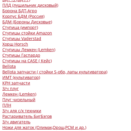
ПЛД (лущильник дисковый)
Борона БДТ-Агро
Корпус БДМ (Россия)
БДМ (Бороны Дисковые)
Ступица (импорт)
Ступицы стойки Amazon
Ступицы Vaderstad
Хорш Horsch
Ступицы Лемкен (Lemken)
Ступицы Гаспардо
Ступицы на CASE ( Кейс)
Bellota
Bellota запчасти ( стойки S-обр, лапы культиватора)
ИМТ (культиватор)
КРН запчасти
З/ч плуг
Лемкен (Lemken)
Плуг чизельный
ПЛН
З/ч для с/х техники
Растариватель БигБэгов
З/ч двигатель
Ножи для жаток (Олимак,Орош,РСМ и др.)