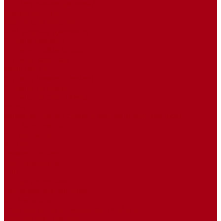
ПЛД (лущильник дисковый)
Борона БДТ-Агро
Корпус БДМ (Россия)
БДМ (Бороны Дисковые)
Ступица (импорт)
Ступицы стойки Amazon
Ступицы Vaderstad
Хорш Horsch
Ступицы Лемкен (Lemken)
Ступицы Гаспардо
Ступицы на CASE ( Кейс)
Bellota
Bellota запчасти ( стойки S-обр, лапы культиватора)
ИМТ (культиватор)
КРН запчасти
З/ч плуг
Лемкен (Lemken)
Плуг чизельный
ПЛН
З/ч для с/х техники
Растариватель БигБэгов
З/ч двигатель
Ножи для жаток (Олимак,Орош,РСМ и др.)
Сиденья для трактора