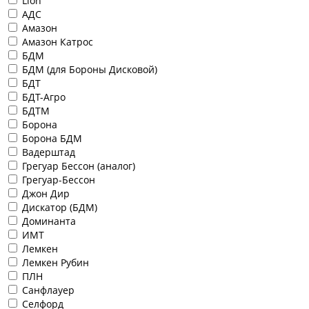
Lion
АДС
Амазон
Амазон Катрос
БДМ
БДМ (для Бороны Дисковой)
БДТ
БДТ-Агро
БДТМ
Борона
Борона БДМ
Вадерштад
Грегуар Бессон (аналог)
Грегуар-Бессон
Джон Дир
Дискатор (БДМ)
Доминанта
ИМТ
Лемкен
Лемкен Рубин
ПЛН
Санфлауер
Селфорд