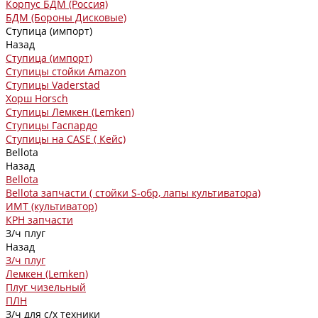
Корпус БДМ (Россия)
БДМ (Бороны Дисковые)
Ступица (импорт)
Назад
Ступица (импорт)
Ступицы стойки Amazon
Ступицы Vaderstad
Хорш Horsch
Ступицы Лемкен (Lemken)
Ступицы Гаспардо
Ступицы на CASE ( Кейс)
Bellota
Назад
Bellota
Bellota запчасти ( стойки S-обр, лапы культиватора)
ИМТ (культиватор)
КРН запчасти
З/ч плуг
Назад
З/ч плуг
Лемкен (Lemken)
Плуг чизельный
ПЛН
З/ч для с/х техники