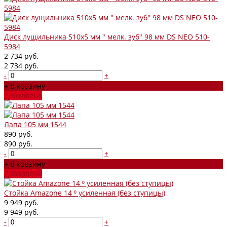
Диск лущильника 510х5 мм " мелк. зуб" 98 мм DS NEO 510-
5984
2 734 руб.
2 734 руб.
-
+
+ В корзину
Добавлено
Лапа 105 мм 1544
890 руб.
890 руб.
-
+
+ В корзину
Добавлено
Стойка Amazone 14 ⁰ усиленная (без ступицы)
9 949 руб.
9 949 руб.
-
+