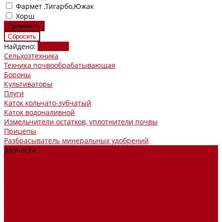
Фармет ,Тигарбо,Южак
Хорш
Найдено:
Показать
Сельхозтехника
Техника почвообрабатывающая
Бороны
Культиваторы
Плуги
Каток кольчато-зубчатый
Каток водоналивной
Измельчители остатков, уплотнители почвы
Прицепы
Разбрасыватель минеральных удобрений
Запчасти
З/ч к БДМ
Борона БДМ (Дискатор)
Диски
Доминанта (ПромАгро)
Шлейф-каток (ШКС)
БДТМ (г. Апшеронск)
БДТ -3 (БДТ-7)