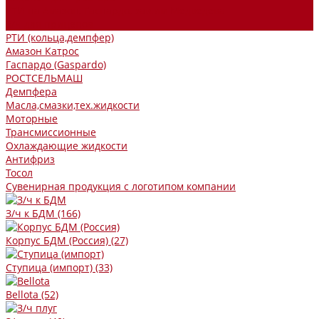
РТИ на Амазон, Гаспардо, зав.им Медведева
З/ч для прицепов
РТИ (кольца,демпфер)
Амазон Катрос
Гаспардо (Gaspardo)
РОСТСЕЛЬМАШ
Демпфера
Масла,смазки,тех.жидкости
Моторные
Трансмиссионные
Охлаждающие жидкости
Антифриз
Тосол
Сувенирная продукция с логотипом компании
З/ч к БДМ
(166)
Корпус БДМ (Россия)
(27)
Ступица (импорт)
(33)
Bellota
(52)