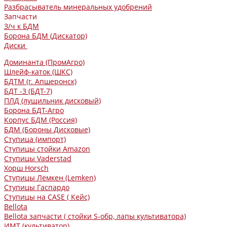
Разбрасыватель минеральных удобрений
Запчасти
З/ч к БДМ
Борона БДМ (Дискатор)
Диски
Доминанта (ПромАгро)
Шлейф-каток (ШКС)
БДТМ (г. Апшеронск)
БДТ -3 (БДТ-7)
ПЛД (лущильник дисковый)
Борона БДТ-Агро
Корпус БДМ (Россия)
БДМ (Бороны Дисковые)
Ступица (импорт)
Ступицы стойки Amazon
Ступицы Vaderstad
Хорш Horsch
Ступицы Лемкен (Lemken)
Ступицы Гаспардо
Ступицы на CASE ( Кейс)
Bellota
Bellota запчасти ( стойки S-обр, лапы культиватора)
ИМТ (культиватор)