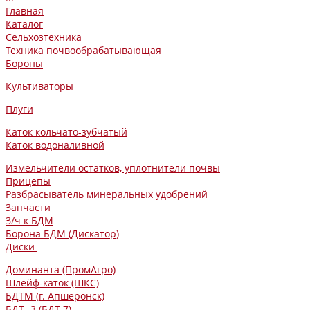
Главная
Каталог
Сельхозтехника
Техника почвообрабатывающая
Бороны
Культиваторы
Плуги
Каток кольчато-зубчатый
Каток водоналивной
Измельчители остатков, уплотнители почвы
Прицепы
Разбрасыватель минеральных удобрений
Запчасти
З/ч к БДМ
Борона БДМ (Дискатор)
Диски
Доминанта (ПромАгро)
Шлейф-каток (ШКС)
БДТМ (г. Апшеронск)
БДТ -3 (БДТ-7)