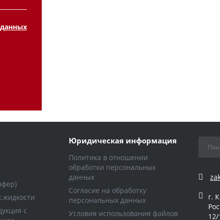
 данных
Юридическая информация
Политика в отношении
обработки персональных
данных
za
пфер)
Согласие на обработку
г. 
х.жидкости
персональных данных
Рос
укция с
Условия использования файлов
12/