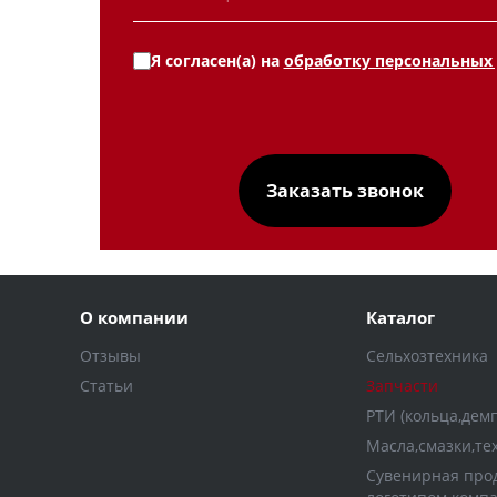
Я согласен(а) на
обработку персональных
О компании
Каталог
Отзывы
Сельхозтехника
Статьи
Запчасти
РТИ (кольца,дем
Масла,смазки,те
Сувенирная прод