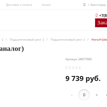
Доставка и оплата
Акции
г. Краснодар,
+7(8
Зак
и
/
Подшипниковый узел
/
Подшипниковый узел
/
HorscH Jok
аналог)
Артикул:
28077900
9 739 руб.
-
+