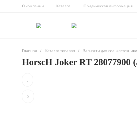
О компании
Каталог
Юридическая информация
Главная
/
Каталог товаров
/
Запчасти для сельхозтехник
HorscH Joker RT 28077900 (