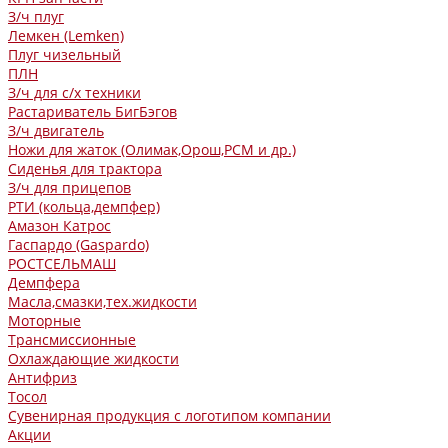
З/ч плуг
Лемкен (Lemken)
Плуг чизельный
ПЛН
З/ч для с/х техники
Растариватель БигБэгов
З/ч двигатель
Ножи для жаток (Олимак,Орош,РСМ и др.)
Сиденья для трактора
З/ч для прицепов
РТИ (кольца,демпфер)
Амазон Катрос
Гаспардо (Gaspardo)
РОСТСЕЛЬМАШ
Демпфера
Масла,смазки,тех.жидкости
Моторные
Трансмиссионные
Охлаждающие жидкости
Антифриз
Тосол
Сувенирная продукция с логотипом компании
Акции