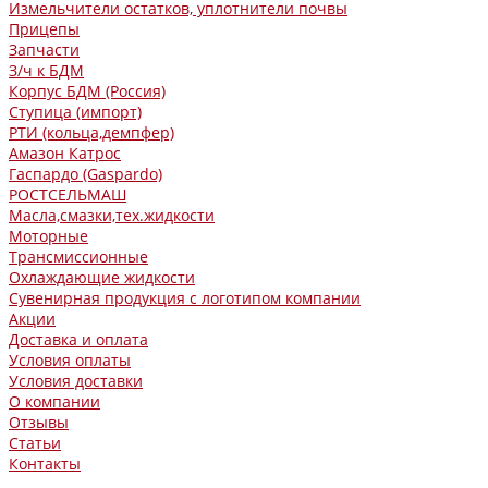
Измельчители остатков, уплотнители почвы
Прицепы
Запчасти
З/ч к БДМ
Корпус БДМ (Россия)
Ступица (импорт)
РТИ (кольца,демпфер)
Амазон Катрос
Гаспардо (Gaspardo)
РОСТСЕЛЬМАШ
Масла,смазки,тех.жидкости
Моторные
Трансмиссионные
Охлаждающие жидкости
Сувенирная продукция с логотипом компании
Акции
Доставка и оплата
Условия оплаты
Условия доставки
О компании
Отзывы
Статьи
Контакты
...