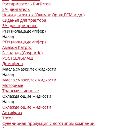
Растариватель БигБэгов
З/ч двигатель
Ножи для жаток (Олимак,Орош,РСМ и др.)
Сиденья для трактора
З/ч для прицепов
РТИ (кольца,демпфер)
Назад
РТИ (кольца,демпфер)
Амазон Катрос
Гаспардо (Gaspardo)
РОСТСЕЛЬМАШ
Демпфера
Масла,смазки,тех.жидкости
Назад
Масла,смазки,тех.жидкости
Моторные
Трансмиссионные
Охлаждающие жидкости
Назад
Охлаждающие жидкости
Антифриз
Тосол
Сувенирная продукция с логотипом компании