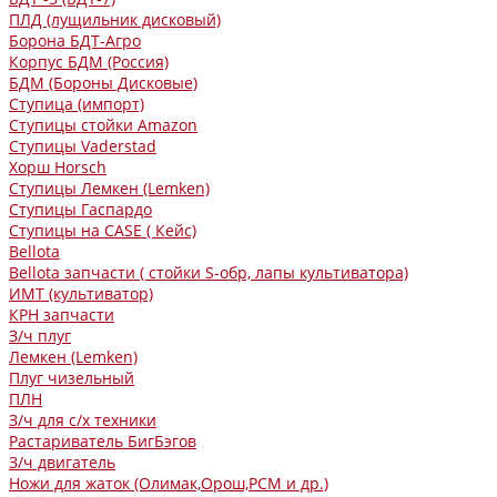
ПЛД (лущильник дисковый)
Борона БДТ-Агро
Корпус БДМ (Россия)
БДМ (Бороны Дисковые)
Ступица (импорт)
Ступицы стойки Amazon
Ступицы Vaderstad
Хорш Horsch
Ступицы Лемкен (Lemken)
Ступицы Гаспардо
Ступицы на CASE ( Кейс)
Bellota
Bellota запчасти ( стойки S-обр, лапы культиватора)
ИМТ (культиватор)
КРН запчасти
З/ч плуг
Лемкен (Lemken)
Плуг чизельный
ПЛН
З/ч для с/х техники
Растариватель БигБэгов
З/ч двигатель
Ножи для жаток (Олимак,Орош,РСМ и др.)