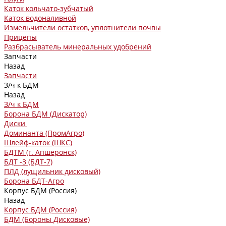
Каток кольчато-зубчатый
Каток водоналивной
Измельчители остатков, уплотнители почвы
Прицепы
Разбрасыватель минеральных удобрений
Запчасти
Назад
Запчасти
З/ч к БДМ
Назад
З/ч к БДМ
Борона БДМ (Дискатор)
Диски
Доминанта (ПромАгро)
Шлейф-каток (ШКС)
БДТМ (г. Апшеронск)
БДТ -3 (БДТ-7)
ПЛД (лущильник дисковый)
Борона БДТ-Агро
Корпус БДМ (Россия)
Назад
Корпус БДМ (Россия)
БДМ (Бороны Дисковые)