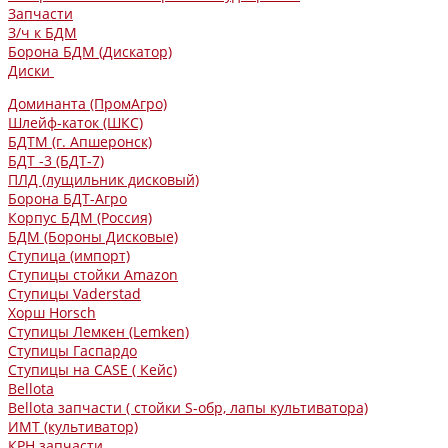
Запчасти
З/ч к БДМ
Борона БДМ (Дискатор)
Диски
Доминанта (ПромАгро)
Шлейф-каток (ШКС)
БДТМ (г. Апшеронск)
БДТ -3 (БДТ-7)
ПЛД (лущильник дисковый)
Борона БДТ-Агро
Корпус БДМ (Россия)
БДМ (Бороны Дисковые)
Ступица (импорт)
Ступицы стойки Amazon
Ступицы Vaderstad
Хорш Horsch
Ступицы Лемкен (Lemken)
Ступицы Гаспардо
Ступицы на CASE ( Кейс)
Bellota
Bellota запчасти ( стойки S-обр, лапы культиватора)
ИМТ (культиватор)
КРН запчасти