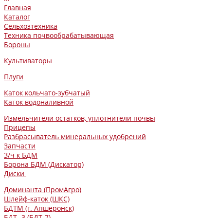
Главная
Каталог
Сельхозтехника
Техника почвообрабатывающая
Бороны
Культиваторы
Плуги
Каток кольчато-зубчатый
Каток водоналивной
Измельчители остатков, уплотнители почвы
Прицепы
Разбрасыватель минеральных удобрений
Запчасти
З/ч к БДМ
Борона БДМ (Дискатор)
Диски
Доминанта (ПромАгро)
Шлейф-каток (ШКС)
БДТМ (г. Апшеронск)
БДТ -3 (БДТ-7)