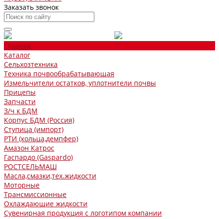
Заказать звонок
Главная
Каталог
Сельхозтехника
Техника почвообрабатывающая
Измельчители остатков, уплотнители почвы
Прицепы
Запчасти
З/ч к БДМ
Корпус БДМ (Россия)
Ступица (импорт)
РТИ (кольца,демпфер)
Амазон Катрос
Гаспардо (Gaspardo)
РОСТСЕЛЬМАШ
Масла,смазки,тех.жидкости
Моторные
Трансмиссионные
Охлаждающие жидкости
Сувенирная продукция с логотипом компании