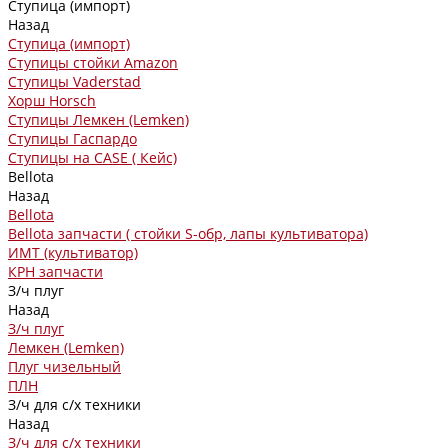
Ступица (импорт)
Назад
Ступица (импорт)
Ступицы стойки Amazon
Ступицы Vaderstad
Хорш Horsch
Ступицы Лемкен (Lemken)
Ступицы Гаспардо
Ступицы на CASE ( Кейс)
Bellota
Назад
Bellota
Bellota запчасти ( стойки S-обр, лапы культиватора)
ИМТ (культиватор)
КРН запчасти
З/ч плуг
Назад
З/ч плуг
Лемкен (Lemken)
Плуг чизельный
ПЛН
З/ч для с/х техники
Назад
З/ч для с/х техники