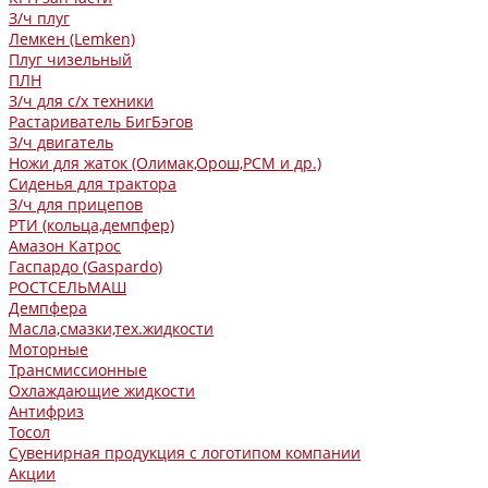
З/ч плуг
Лемкен (Lemken)
Плуг чизельный
ПЛН
З/ч для с/х техники
Растариватель БигБэгов
З/ч двигатель
Ножи для жаток (Олимак,Орош,РСМ и др.)
Сиденья для трактора
З/ч для прицепов
РТИ (кольца,демпфер)
Амазон Катрос
Гаспардо (Gaspardo)
РОСТСЕЛЬМАШ
Демпфера
Масла,смазки,тех.жидкости
Моторные
Трансмиссионные
Охлаждающие жидкости
Антифриз
Тосол
Сувенирная продукция с логотипом компании
Акции