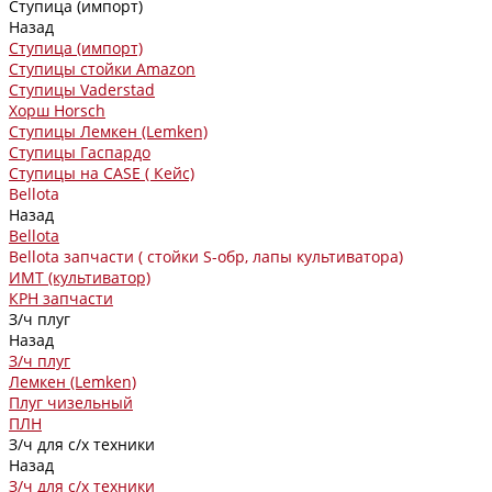
Ступица (импорт)
Назад
Ступица (импорт)
Ступицы стойки Amazon
Ступицы Vaderstad
Хорш Horsch
Ступицы Лемкен (Lemken)
Ступицы Гаспардо
Ступицы на CASE ( Кейс)
Bellota
Назад
Bellota
Bellota запчасти ( стойки S-обр, лапы культиватора)
ИМТ (культиватор)
КРН запчасти
З/ч плуг
Назад
З/ч плуг
Лемкен (Lemken)
Плуг чизельный
ПЛН
З/ч для с/х техники
Назад
З/ч для с/х техники