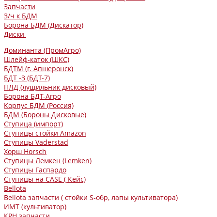
Запчасти
З/ч к БДМ
Борона БДМ (Дискатор)
Диски
Доминанта (ПромАгро)
Шлейф-каток (ШКС)
БДТМ (г. Апшеронск)
БДТ -3 (БДТ-7)
ПЛД (лущильник дисковый)
Борона БДТ-Агро
Корпус БДМ (Россия)
БДМ (Бороны Дисковые)
Ступица (импорт)
Ступицы стойки Amazon
Ступицы Vaderstad
Хорш Horsch
Ступицы Лемкен (Lemken)
Ступицы Гаспардо
Ступицы на CASE ( Кейс)
Bellota
Bellota запчасти ( стойки S-обр, лапы культиватора)
ИМТ (культиватор)
КРН запчасти