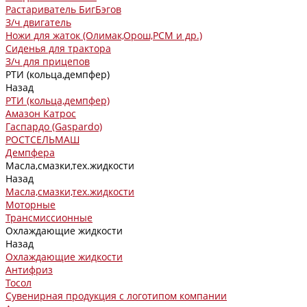
Растариватель БигБэгов
З/ч двигатель
Ножи для жаток (Олимак,Орош,РСМ и др.)
Сиденья для трактора
З/ч для прицепов
РТИ (кольца,демпфер)
Назад
РТИ (кольца,демпфер)
Амазон Катрос
Гаспардо (Gaspardo)
РОСТСЕЛЬМАШ
Демпфера
Масла,смазки,тех.жидкости
Назад
Масла,смазки,тех.жидкости
Моторные
Трансмиссионные
Охлаждающие жидкости
Назад
Охлаждающие жидкости
Антифриз
Тосол
Сувенирная продукция с логотипом компании