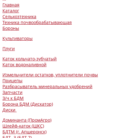
Главная
Каталог
Сельхозтехника
Техника почвообрабатывающая
Бороны
Культиваторы
Плуги
Каток кольчато-зубчатый
Каток водоналивной
Измельчители остатков, уплотнители почвы
Прицепы
Разбрасыватель минеральных удобрений
Запчасти
З/ч к БДМ
Борона БДМ (Дискатор)
Диски
Доминанта (ПромАгро)
Шлейф-каток (ШКС)
БДТМ (г. Апшеронск)
БДТ -3 (БДТ-7)