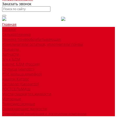
Заказать звонок
Главная
Каталог
Сельхозтехника
Техника почвообрабатывающая
Измельчители остатков, уплотнители почвы
Прицепы
Запчасти
З/ч к БДМ
Корпус БДМ (Россия)
Ступица (импорт)
РТИ (кольца,демпфер)
Амазон Катрос
Гаспардо (Gaspardo)
РОСТСЕЛЬМАШ
Масла,смазки,тех.жидкости
Моторные
Трансмиссионные
Охлаждающие жидкости
Сувенирная продукция с логотипом компании