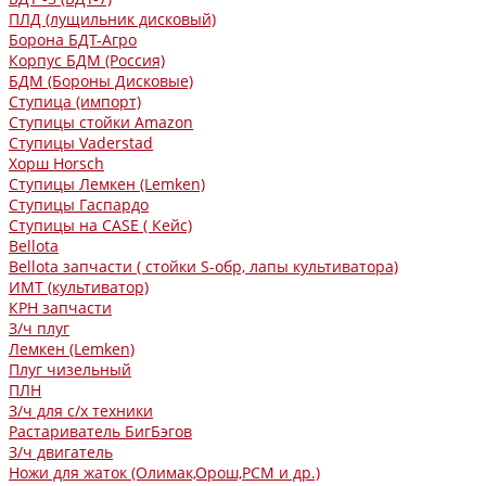
ПЛД (лущильник дисковый)
Борона БДТ-Агро
Корпус БДМ (Россия)
БДМ (Бороны Дисковые)
Ступица (импорт)
Ступицы стойки Amazon
Ступицы Vaderstad
Хорш Horsch
Ступицы Лемкен (Lemken)
Ступицы Гаспардо
Ступицы на CASE ( Кейс)
Bellota
Bellota запчасти ( стойки S-обр, лапы культиватора)
ИМТ (культиватор)
КРН запчасти
З/ч плуг
Лемкен (Lemken)
Плуг чизельный
ПЛН
З/ч для с/х техники
Растариватель БигБэгов
З/ч двигатель
Ножи для жаток (Олимак,Орош,РСМ и др.)