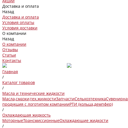
Акции
Доставка и оплата
Назад
Доставка и оплата
Условия оплаты
Условия доставки
О компании
Назад
О компании
Отзывы
Статьи
Контакты
Главная
/
Каталог товаров
/
Масла и технические жидкости
Масла,смазки,тех.жидкости
Запчасти
Сельхозтехника
Сувенирна
продукция с логотипом компании
РТИ (кольца,демпфер)
/
Охлаждающая жидкость
Моторные
Трансмиссионные
Охлаждающие жидкости
/