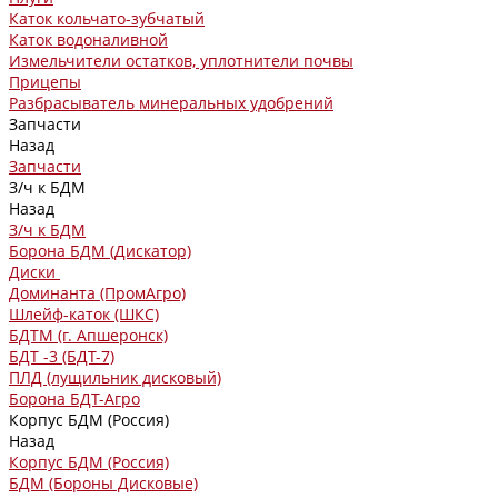
Каток кольчато-зубчатый
Каток водоналивной
Измельчители остатков, уплотнители почвы
Прицепы
Разбрасыватель минеральных удобрений
Запчасти
Назад
Запчасти
З/ч к БДМ
Назад
З/ч к БДМ
Борона БДМ (Дискатор)
Диски
Доминанта (ПромАгро)
Шлейф-каток (ШКС)
БДТМ (г. Апшеронск)
БДТ -3 (БДТ-7)
ПЛД (лущильник дисковый)
Борона БДТ-Агро
Корпус БДМ (Россия)
Назад
Корпус БДМ (Россия)
БДМ (Бороны Дисковые)