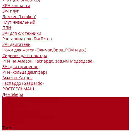
КРН запчасти
З/ч плуг
Лемкен (Lemken)
Плуг чизельный
ПЛН
З/ч для с/х техники
Растариватель БигБэгов
З/ч двигатель
Ножи для жаток (Олимак,Орош,РСМ и др.)
Сиденья для трактора
РТИ на Амазон, Гаспардо, зав.им Медведева
З/ч для прицепов
РТИ (кольца,демпфер)
Амазон Катрос
Гаспардо (Gaspardo)
РОСТСЕЛЬМАШ
Демпфера
Масла,смазки,тех.жидкости
Моторные
Трансмиссионные
Охлаждающие жидкости
Антифриз
Тосол