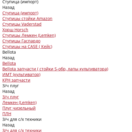
Ступица (импорт)
Назад
Ступица (импорт)
Ступицы стойки Amazon
Ступицы Vaderstad
Хорш Horsch
Ступицы Лемкен (Lemken)
Ступицы Гаспардо
Ступицы на CASE ( Кейс)
Bellota
Назад
Bellota
Bellota запчасти ( стойки S-обр, лапы культиватора)
ИМТ (культиватор)
КРН запчасти
З/ч плуг
Назад
З/ч плуг
Лемкен (Lemken)
Плуг чизельный
ПЛН
З/ч для с/х техники
Назад
З/ч для с/х техники