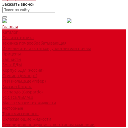
Заказать звонок
Главная
Каталог
Сельхозтехника
Техника почвообрабатывающая
Измельчители остатков, уплотнители почвы
Прицепы
Запчасти
З/ч к БДМ
Корпус БДМ (Россия)
Ступица (импорт)
РТИ (кольца,демпфер)
Амазон Катрос
Гаспардо (Gaspardo)
РОСТСЕЛЬМАШ
Масла,смазки,тех.жидкости
Моторные
Трансмиссионные
Охлаждающие жидкости
Сувенирная продукция с логотипом компании