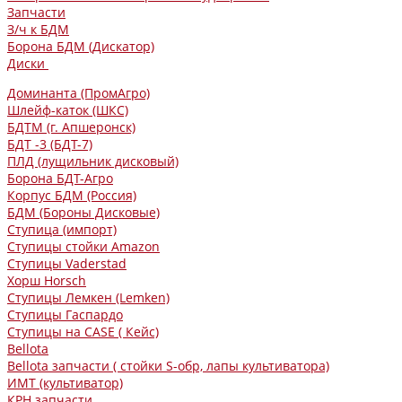
Запчасти
З/ч к БДМ
Борона БДМ (Дискатор)
Диски
Доминанта (ПромАгро)
Шлейф-каток (ШКС)
БДТМ (г. Апшеронск)
БДТ -3 (БДТ-7)
ПЛД (лущильник дисковый)
Борона БДТ-Агро
Корпус БДМ (Россия)
БДМ (Бороны Дисковые)
Ступица (импорт)
Ступицы стойки Amazon
Ступицы Vaderstad
Хорш Horsch
Ступицы Лемкен (Lemken)
Ступицы Гаспардо
Ступицы на CASE ( Кейс)
Bellota
Bellota запчасти ( стойки S-обр, лапы культиватора)
ИМТ (культиватор)
КРН запчасти