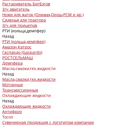
Растариватель БигБэгов
З/ч двигатель
Ножи для жаток (Олимак,Орош,РСМ и др.)
Сиденья для трактора
З/ч для прицепов
РТИ (кольца,демпфер)
Назад
РТИ (кольца,демпфер)
Амазон Катрос
Гаспардо (Gaspardo)
РОСТСЕЛЬМАШ
Демпфера
Масла,смазки,тех.жидкости
Назад
Масла,смазки,тех.жидкости
Моторные
Трансмиссионные
Охлаждающие жидкости
Назад
Охлаждающие жидкости
Антифриз
Тосол
Сувенирная продукция с логотипом компании