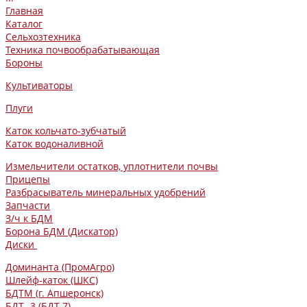
Главная
Каталог
Сельхозтехника
Техника почвообрабатывающая
Бороны
Культиваторы
Плуги
Каток кольчато-зубчатый
Каток водоналивной
Измельчители остатков, уплотнители почвы
Прицепы
Разбрасыватель минеральных удобрений
Запчасти
З/ч к БДМ
Борона БДМ (Дискатор)
Диски
Доминанта (ПромАгро)
Шлейф-каток (ШКС)
БДТМ (г. Апшеронск)
БДТ -3 (БДТ-7)