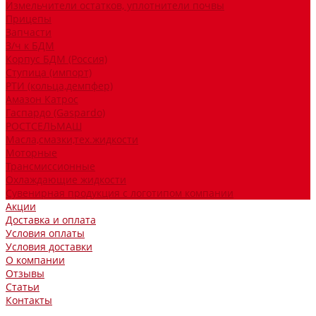
Измельчители остатков, уплотнители почвы
Прицепы
Запчасти
З/ч к БДМ
Корпус БДМ (Россия)
Ступица (импорт)
РТИ (кольца,демпфер)
Амазон Катрос
Гаспардо (Gaspardo)
РОСТСЕЛЬМАШ
Масла,смазки,тех.жидкости
Моторные
Трансмиссионные
Охлаждающие жидкости
Сувенирная продукция с логотипом компании
Акции
Доставка и оплата
Условия оплаты
Условия доставки
О компании
Отзывы
Статьи
Контакты
...