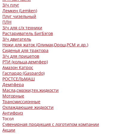
З/ч плуг
Лемкен (Lemken)
Плуг чизельный
ПЛН
З/ч для с/х техники
Растариватель БигБэгов
З/ч двигатель
Ножи для жаток (Олимак,Орош,РСМ и др.)
Сиденья для трактора
З/ч для прицепов
РТИ (кольца,демпфер)
Амазон Катрос
Гаспардо (Gaspardo)
РОСТСЕЛЬМАШ
Демпфера
Масла,смазки,тех.жидкости
Моторные
Трансмиссионные
Охлаждающие жидкости
Антифриз
Тосол
Сувенирная продукция с логотипом компании
Акции