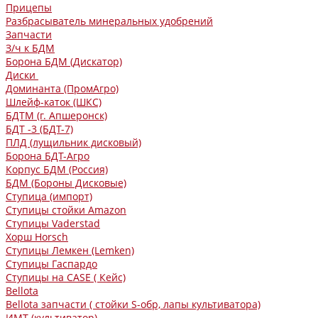
Прицепы
Разбрасыватель минеральных удобрений
Запчасти
З/ч к БДМ
Борона БДМ (Дискатор)
Диски
Доминанта (ПромАгро)
Шлейф-каток (ШКС)
БДТМ (г. Апшеронск)
БДТ -3 (БДТ-7)
ПЛД (лущильник дисковый)
Борона БДТ-Агро
Корпус БДМ (Россия)
БДМ (Бороны Дисковые)
Ступица (импорт)
Ступицы стойки Amazon
Ступицы Vaderstad
Хорш Horsch
Ступицы Лемкен (Lemken)
Ступицы Гаспардо
Ступицы на CASE ( Кейс)
Bellota
Bellota запчасти ( стойки S-обр, лапы культиватора)
ИМТ (культиватор)