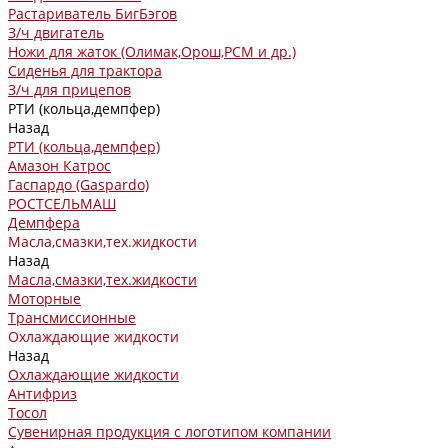
Растариватель БигБэгов
З/ч двигатель
Ножи для жаток (Олимак,Орош,РСМ и др.)
Сиденья для трактора
З/ч для прицепов
РТИ (кольца,демпфер)
Назад
РТИ (кольца,демпфер)
Амазон Катрос
Гаспардо (Gaspardo)
РОСТСЕЛЬМАШ
Демпфера
Масла,смазки,тех.жидкости
Назад
Масла,смазки,тех.жидкости
Моторные
Трансмиссионные
Охлаждающие жидкости
Назад
Охлаждающие жидкости
Антифриз
Тосол
Сувенирная продукция с логотипом компании