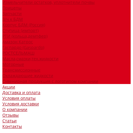
Измельчители остатков, уплотнители почвы
Прицепы
Запчасти
З/ч к БДМ
Корпус БДМ (Россия)
Ступица (импорт)
РТИ (кольца,демпфер)
Амазон Катрос
Гаспардо (Gaspardo)
РОСТСЕЛЬМАШ
Масла,смазки,тех.жидкости
Моторные
Трансмиссионные
Охлаждающие жидкости
Сувенирная продукция с логотипом компании
Акции
Доставка и оплата
Условия оплаты
Условия доставки
О компании
Отзывы
Статьи
Контакты
...