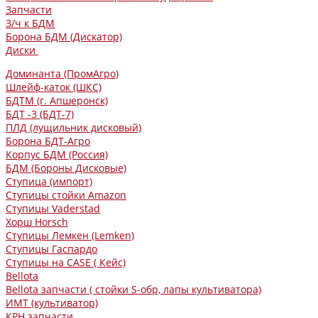
Запчасти
З/ч к БДМ
Борона БДМ (Дискатор)
Диски
Доминанта (ПромАгро)
Шлейф-каток (ШКС)
БДТМ (г. Апшеронск)
БДТ -3 (БДТ-7)
ПЛД (лущильник дисковый)
Борона БДТ-Агро
Корпус БДМ (Россия)
БДМ (Бороны Дисковые)
Ступица (импорт)
Ступицы стойки Amazon
Ступицы Vaderstad
Хорш Horsch
Ступицы Лемкен (Lemken)
Ступицы Гаспардо
Ступицы на CASE ( Кейс)
Bellota
Bellota запчасти ( стойки S-обр, лапы культиватора)
ИМТ (культиватор)
КРН запчасти