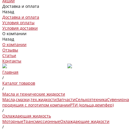
Акции
Доставка и оплата
Назад
Доставка и оплата
Условия оплаты
Условия доставки
О компании
Назад
О компании
Отзывы
Статьи
Контакты
Главная
/
Каталог товаров
/
Масла и технические жидкости
Масла,смазки,тех.жидкости
Запчасти
Сельхозтехника
Сувенирна
продукция с логотипом компании
РТИ (кольца,демпфер)
/
Охлаждающая жидкость
Моторные
Трансмиссионные
Охлаждающие жидкости
/