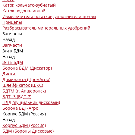
Каток кольчато-зубчатый
Каток водоналивной
Измельчители остатков, уплотнители почвы
Прицепы
Разбрасыватель минеральных удобрений
Запчасти
Назад
Запчасти
З/ч к БДМ
Назад
З/ч к БДМ
Борона БДМ (Дискатор)
Диски
Доминанта (ПромАгро)
Шлейф-каток (ШКС)
БДТМ (г. Апшеронск)
БДТ -3 (БДТ-7)
ПЛД (лущильник дисковый)
Борона БДТ-Агро
Корпус БДМ (Россия)
Назад
Корпус БДМ (Россия)
БДМ (Бороны Дисковые)