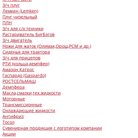
З/ч плуг
Лемкен (Lemken)
Плуг чизельный
ПЛН
З/ч для с/х техники
Растариватель БигБэгов
З/ч двигатель
Ножи для жаток (Олимак,Орош,РСМ и др.)
Сиденья для трактора
З/ч для прицепов
РТИ (кольца,демпфер)
Амазон Катрос
Гаспардо (Gaspardo)
РОСТСЕЛЬМАШ
Демпфера
Масла,смазки,тех.жидкости
Моторные
Трансмиссионные
Охлаждающие жидкости
Антифриз
Тосол
Сувенирная продукция с логотипом компании
Акции