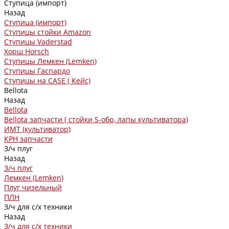
Ступица (импорт)
Назад
Ступица (импорт)
Ступицы стойки Amazon
Ступицы Vaderstad
Хорш Horsch
Ступицы Лемкен (Lemken)
Ступицы Гаспардо
Ступицы на CASE ( Кейс)
Bellota
Назад
Bellota
Bellota запчасти ( стойки S-обр, лапы культиватора)
ИМТ (культиватор)
КРН запчасти
З/ч плуг
Назад
З/ч плуг
Лемкен (Lemken)
Плуг чизельный
ПЛН
З/ч для с/х техники
Назад
З/ч для с/х техники