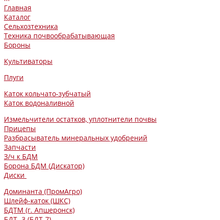
Главная
Каталог
Сельхозтехника
Техника почвообрабатывающая
Бороны
Культиваторы
Плуги
Каток кольчато-зубчатый
Каток водоналивной
Измельчители остатков, уплотнители почвы
Прицепы
Разбрасыватель минеральных удобрений
Запчасти
З/ч к БДМ
Борона БДМ (Дискатор)
Диски
Доминанта (ПромАгро)
Шлейф-каток (ШКС)
БДТМ (г. Апшеронск)
БДТ -3 (БДТ-7)