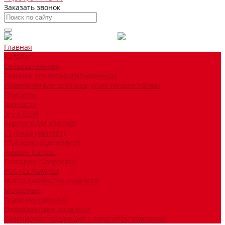
Заказать звонок
Главная
Каталог
Сельхозтехника
Техника почвообрабатывающая
Измельчители остатков, уплотнители почвы
Прицепы
Запчасти
З/ч к БДМ
Корпус БДМ (Россия)
Ступица (импорт)
РТИ (кольца,демпфер)
Амазон Катрос
Гаспардо (Gaspardo)
РОСТСЕЛЬМАШ
Масла,смазки,тех.жидкости
Моторные
Трансмиссионные
Охлаждающие жидкости
Сувенирная продукция с логотипом компании