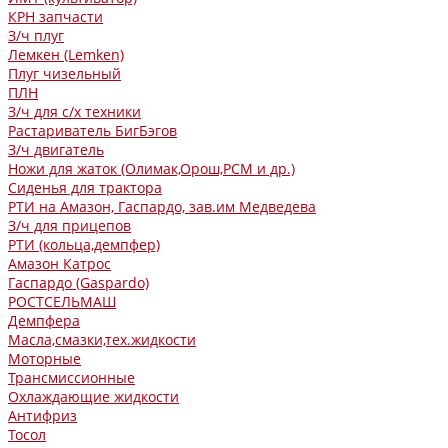
КРН запчасти
З/ч плуг
Лемкен (Lemken)
Плуг чизельный
ПЛН
З/ч для с/х техники
Растариватель БигБэгов
З/ч двигатель
Ножи для жаток (Олимак,Орош,РСМ и др.)
Сиденья для трактора
РТИ на Амазон, Гаспардо, зав.им Медведева
З/ч для прицепов
РТИ (кольца,демпфер)
Амазон Катрос
Гаспардо (Gaspardo)
РОСТСЕЛЬМАШ
Демпфера
Масла,смазки,тех.жидкости
Моторные
Трансмиссионные
Охлаждающие жидкости
Антифриз
Тосол