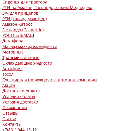
Сиденья для трактора
РТИ на Амазон, Гаспардо, зав.им Медведева
З/ч для прицепов
РТИ (кольца,демпфер)
Амазон Катрос
Гаспардо (Gaspardo)
РОСТСЕЛЬМАШ
Демпфера
Масла,смазки,тех.жидкости
Моторные
Трансмиссионные
Охлаждающие жидкости
Антифриз
Тосол
Сувенирная продукция с логотипом компании
Акции
Доставка и оплата
Условия оплаты
Условия доставки
О компании
Отзывы
Статьи
Контакты
+7(861) 944-13-12