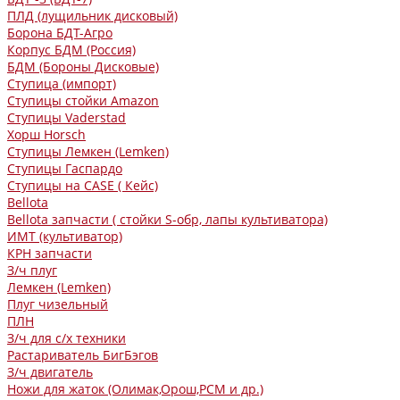
ПЛД (лущильник дисковый)
Борона БДТ-Агро
Корпус БДМ (Россия)
БДМ (Бороны Дисковые)
Ступица (импорт)
Ступицы стойки Amazon
Ступицы Vaderstad
Хорш Horsch
Ступицы Лемкен (Lemken)
Ступицы Гаспардо
Ступицы на CASE ( Кейс)
Bellota
Bellota запчасти ( стойки S-обр, лапы культиватора)
ИМТ (культиватор)
КРН запчасти
З/ч плуг
Лемкен (Lemken)
Плуг чизельный
ПЛН
З/ч для с/х техники
Растариватель БигБэгов
З/ч двигатель
Ножи для жаток (Олимак,Орош,РСМ и др.)