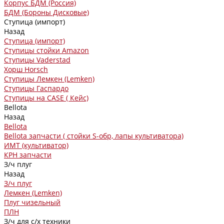
Корпус БДМ (Россия)
БДМ (Бороны Дисковые)
Ступица (импорт)
Назад
Ступица (импорт)
Ступицы стойки Amazon
Ступицы Vaderstad
Хорш Horsch
Ступицы Лемкен (Lemken)
Ступицы Гаспардо
Ступицы на CASE ( Кейс)
Bellota
Назад
Bellota
Bellota запчасти ( стойки S-обр, лапы культиватора)
ИМТ (культиватор)
КРН запчасти
З/ч плуг
Назад
З/ч плуг
Лемкен (Lemken)
Плуг чизельный
ПЛН
З/ч для с/х техники