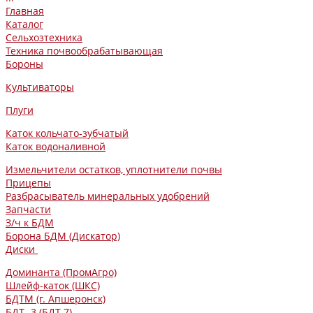
Главная
Каталог
Сельхозтехника
Техника почвообрабатывающая
Бороны
Культиваторы
Плуги
Каток кольчато-зубчатый
Каток водоналивной
Измельчители остатков, уплотнители почвы
Прицепы
Разбрасыватель минеральных удобрений
Запчасти
З/ч к БДМ
Борона БДМ (Дискатор)
Диски
Доминанта (ПромАгро)
Шлейф-каток (ШКС)
БДТМ (г. Апшеронск)
БДТ -3 (БДТ-7)