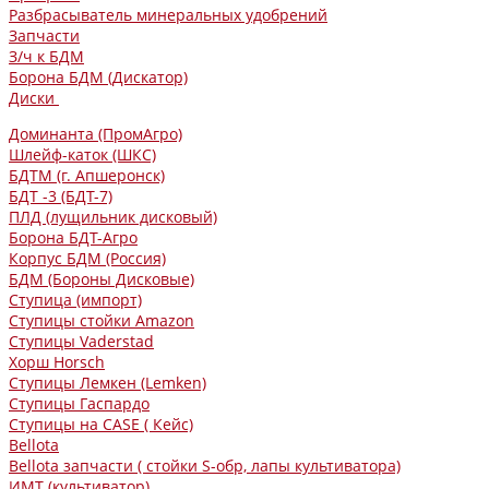
Разбрасыватель минеральных удобрений
Запчасти
З/ч к БДМ
Борона БДМ (Дискатор)
Диски
Доминанта (ПромАгро)
Шлейф-каток (ШКС)
БДТМ (г. Апшеронск)
БДТ -3 (БДТ-7)
ПЛД (лущильник дисковый)
Борона БДТ-Агро
Корпус БДМ (Россия)
БДМ (Бороны Дисковые)
Ступица (импорт)
Ступицы стойки Amazon
Ступицы Vaderstad
Хорш Horsch
Ступицы Лемкен (Lemken)
Ступицы Гаспардо
Ступицы на CASE ( Кейс)
Bellota
Bellota запчасти ( стойки S-обр, лапы культиватора)
ИМТ (культиватор)