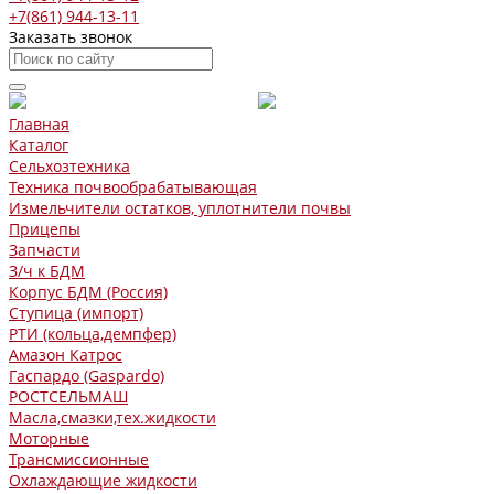
+7(861) 944-13-11
Заказать звонок
Главная
Каталог
Сельхозтехника
Техника почвообрабатывающая
Измельчители остатков, уплотнители почвы
Прицепы
Запчасти
З/ч к БДМ
Корпус БДМ (Россия)
Ступица (импорт)
РТИ (кольца,демпфер)
Амазон Катрос
Гаспардо (Gaspardo)
РОСТСЕЛЬМАШ
Масла,смазки,тех.жидкости
Моторные
Трансмиссионные
Охлаждающие жидкости