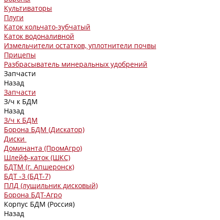
Культиваторы
Плуги
Каток кольчато-зубчатый
Каток водоналивной
Измельчители остатков, уплотнители почвы
Прицепы
Разбрасыватель минеральных удобрений
Запчасти
Назад
Запчасти
З/ч к БДМ
Назад
З/ч к БДМ
Борона БДМ (Дискатор)
Диски
Доминанта (ПромАгро)
Шлейф-каток (ШКС)
БДТМ (г. Апшеронск)
БДТ -3 (БДТ-7)
ПЛД (лущильник дисковый)
Борона БДТ-Агро
Корпус БДМ (Россия)
Назад