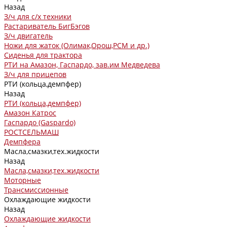
Назад
З/ч для с/х техники
Растариватель БигБэгов
З/ч двигатель
Ножи для жаток (Олимак,Орош,РСМ и др.)
Сиденья для трактора
РТИ на Амазон, Гаспардо, зав.им Медведева
З/ч для прицепов
РТИ (кольца,демпфер)
Назад
РТИ (кольца,демпфер)
Амазон Катрос
Гаспардо (Gaspardo)
РОСТСЕЛЬМАШ
Демпфера
Масла,смазки,тех.жидкости
Назад
Масла,смазки,тех.жидкости
Моторные
Трансмиссионные
Охлаждающие жидкости
Назад
Охлаждающие жидкости