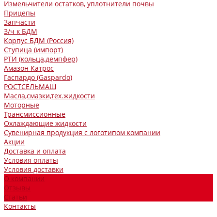
Измельчители остатков, уплотнители почвы
Прицепы
Запчасти
З/ч к БДМ
Корпус БДМ (Россия)
Ступица (импорт)
РТИ (кольца,демпфер)
Амазон Катрос
Гаспардо (Gaspardo)
РОСТСЕЛЬМАШ
Масла,смазки,тех.жидкости
Моторные
Трансмиссионные
Охлаждающие жидкости
Сувенирная продукция с логотипом компании
Акции
Доставка и оплата
Условия оплаты
Условия доставки
О компании
Отзывы
Статьи
Контакты
...