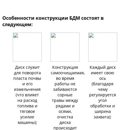
Особенности конструкции БДМ состоят в
следующем:
Диск служит
Конструкция
Каждый диск
для поворота
самоочищаемая,
имеет свою
пласта почвы
во время
ось
и его
работы не
(благодаря
измельчения
забиваются
чему
(что влияет
сорные
регулируется
на расход
травы между
угол
топлива и
рядами и
обработки и
тяговое
осями,
ширина
усилие
очистка
захвата);
машины);
диска
происходит