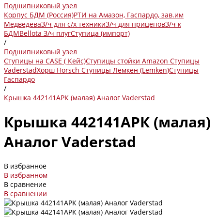
Подшипниковый узел
Корпус БДМ (Россия)
РТИ на Амазон, Гаспардо, зав.им
Медведева
З/ч для с/х техники
З/ч для прицепов
З/ч к
БДМ
Bellota
З/ч плуг
Ступица (импорт)
/
Подшипниковый узел
Ступицы на CASE ( Кейс)
Ступицы стойки Amazon
Ступицы
Vaderstad
Хорш Horsch
Ступицы Лемкен (Lemken)
Ступицы
Гаспардо
/
Крышка 442141АРК (малая) Аналог Vaderstad
Крышка 442141АРК (малая)
Аналог Vaderstad
В избранное
В избранном
В сравнение
В сравнении