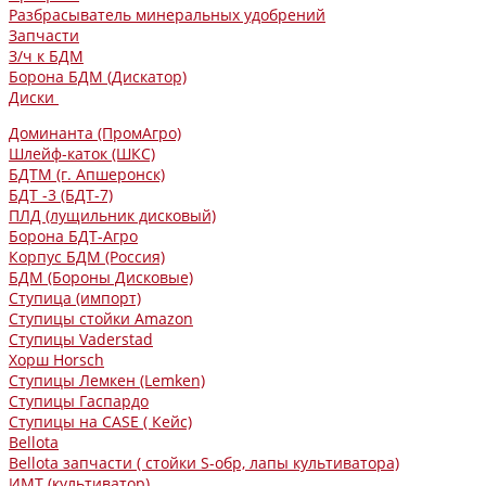
Разбрасыватель минеральных удобрений
Запчасти
З/ч к БДМ
Борона БДМ (Дискатор)
Диски
Доминанта (ПромАгро)
Шлейф-каток (ШКС)
БДТМ (г. Апшеронск)
БДТ -3 (БДТ-7)
ПЛД (лущильник дисковый)
Борона БДТ-Агро
Корпус БДМ (Россия)
БДМ (Бороны Дисковые)
Ступица (импорт)
Ступицы стойки Amazon
Ступицы Vaderstad
Хорш Horsch
Ступицы Лемкен (Lemken)
Ступицы Гаспардо
Ступицы на CASE ( Кейс)
Bellota
Bellota запчасти ( стойки S-обр, лапы культиватора)
ИМТ (культиватор)