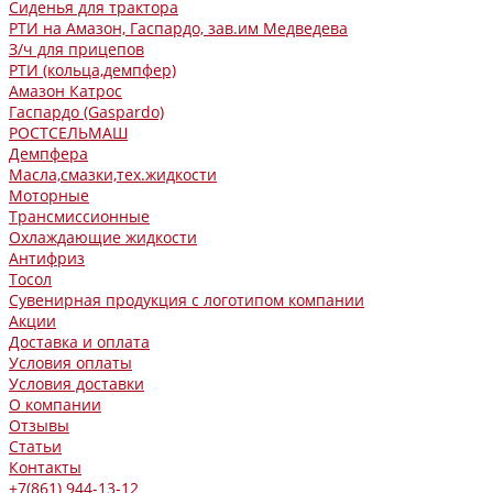
Сиденья для трактора
РТИ на Амазон, Гаспардо, зав.им Медведева
З/ч для прицепов
РТИ (кольца,демпфер)
Амазон Катрос
Гаспардо (Gaspardo)
РОСТСЕЛЬМАШ
Демпфера
Масла,смазки,тех.жидкости
Моторные
Трансмиссионные
Охлаждающие жидкости
Антифриз
Тосол
Сувенирная продукция с логотипом компании
Акции
Доставка и оплата
Условия оплаты
Условия доставки
О компании
Отзывы
Статьи
Контакты
+7(861) 944-13-12