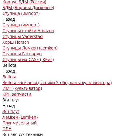
Корпус БДМ (Россия)
БДМ (Бороны Дисковые)
Ступица (импорт)
Назад
Ступица (импорт)
Ступицы стойки Amazon
Ступицы Vaderstad
Хорш Horsch
Ступицы Лемкен (Lemken)
Ступицы Гаспардо
Ступицы на CASE ( Кейс)
Bellota
Назад
Bellota
Bellota запчасти ( стойки S-обр, лапы культиватора)
ИМТ (культиватор)
КРН запчасти
З/ч плуг
Назад
З/ч плуг
Лемкен (Lemken)
Плуг чизельный
ПЛН
З/ч для с/х техники