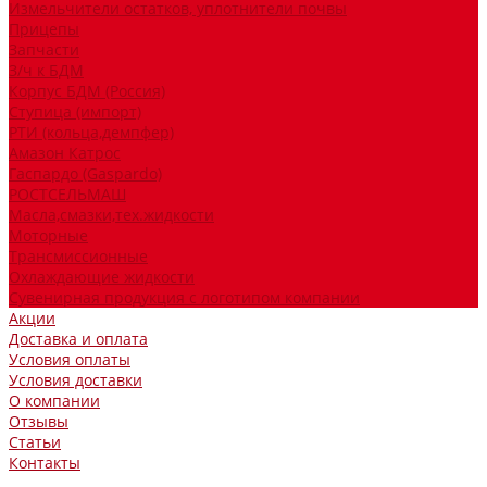
Измельчители остатков, уплотнители почвы
Прицепы
Запчасти
З/ч к БДМ
Корпус БДМ (Россия)
Ступица (импорт)
РТИ (кольца,демпфер)
Амазон Катрос
Гаспардо (Gaspardo)
РОСТСЕЛЬМАШ
Масла,смазки,тех.жидкости
Моторные
Трансмиссионные
Охлаждающие жидкости
Сувенирная продукция с логотипом компании
Акции
Доставка и оплата
Условия оплаты
Условия доставки
О компании
Отзывы
Статьи
Контакты
...