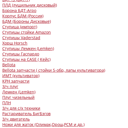
ПЛД (лущильник дисковый)
Борона БДТ-Агро
Корпус БДМ (Россия)
БДМ (Бороны Дисковые)
Ступица (импорт)
Ступицы стойки Amazon
Ступицы Vaderstad
Хорш Horsch
Ступицы Лемкен (Lemken)
Ступицы Гаспардо
Ступицы на CASE ( Кейс)
Bellota
Bellota запчасти ( стойки S-обр, лапы культиватора)
ИМТ (культиватор)
КРН запчасти
З/ч плуг
Лемкен (Lemken)
Плуг чизельный
ПЛН
З/ч для с/х техники
Растариватель БигБэгов
З/ч двигатель
Ножи для жаток (Олимак,Орош,РСМ и др.)