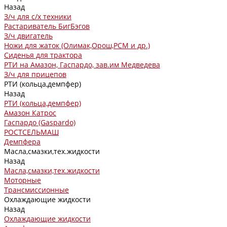
Назад
З/ч для с/х техники
Растариватель БигБэгов
З/ч двигатель
Ножи для жаток (Олимак,Орош,РСМ и др.)
Сиденья для трактора
РТИ на Амазон, Гаспардо, зав.им Медведева
З/ч для прицепов
РТИ (кольца,демпфер)
Назад
РТИ (кольца,демпфер)
Амазон Катрос
Гаспардо (Gaspardo)
РОСТСЕЛЬМАШ
Демпфера
Масла,смазки,тех.жидкости
Назад
Масла,смазки,тех.жидкости
Моторные
Трансмиссионные
Охлаждающие жидкости
Назад
Охлаждающие жидкости