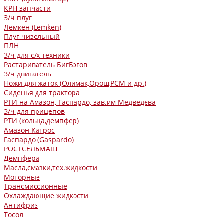
КРН запчасти
З/ч плуг
Лемкен (Lemken)
Плуг чизельный
ПЛН
З/ч для с/х техники
Растариватель БигБэгов
З/ч двигатель
Ножи для жаток (Олимак,Орош,РСМ и др.)
Сиденья для трактора
РТИ на Амазон, Гаспардо, зав.им Медведева
З/ч для прицепов
РТИ (кольца,демпфер)
Амазон Катрос
Гаспардо (Gaspardo)
РОСТСЕЛЬМАШ
Демпфера
Масла,смазки,тех.жидкости
Моторные
Трансмиссионные
Охлаждающие жидкости
Антифриз
Тосол