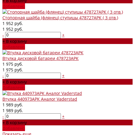
+ В корзину
Добавлено
Стопорная шайба (флянец) ступицы 478727АРК ( 3 отв.)
1 952 руб.
1 952 руб.
-
+
+ В корзину
Добавлено
Втулка дисковой батареи 478723АРК
1 975 руб.
1 975 руб.
-
+
+ В корзину
Добавлено
Втулка 440973АРК Аналог Vaderstad
1 989 руб.
1 989 руб.
-
+
+ В корзину
Добавлено
Показать еще