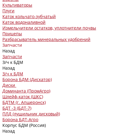
Культиваторы
Плуги
Каток кольчато-зубчатый
Каток водоналивной
Измельчители остатков, уплотнители почвы
Прицепы
Разбрасыватель минеральных удобрений
Запчасти
Назад
Запчасти
З/ч к БДМ
Назад
З/ч к БДМ
Борона БДМ (Дискатор)
Диски
Доминанта (ПромАгро)
Шлейф-каток (ШКС)
БДТМ (г. Апшеронск)
БДТ -3 (БДТ-7)
ПЛД (лущильник дисковый)
Борона БДТ-Агро
Корпус БДМ (Россия)
Назад