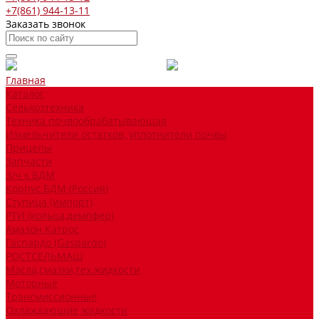
+7(861) 944-13-11
Заказать звонок
Главная
Каталог
Сельхозтехника
Техника почвообрабатывающая
Измельчители остатков, уплотнители почвы
Прицепы
Запчасти
З/ч к БДМ
Корпус БДМ (Россия)
Ступица (импорт)
РТИ (кольца,демпфер)
Амазон Катрос
Гаспардо (Gaspardo)
РОСТСЕЛЬМАШ
Масла,смазки,тех.жидкости
Моторные
Трансмиссионные
Охлаждающие жидкости