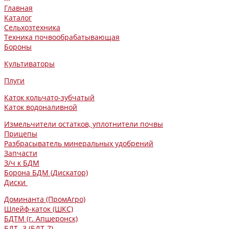
Главная
Каталог
Сельхозтехника
Техника почвообрабатывающая
Бороны
Культиваторы
Плуги
Каток кольчато-зубчатый
Каток водоналивной
Измельчители остатков, уплотнители почвы
Прицепы
Разбрасыватель минеральных удобрений
Запчасти
З/ч к БДМ
Борона БДМ (Дискатор)
Диски
Доминанта (ПромАгро)
Шлейф-каток (ШКС)
БДТМ (г. Апшеронск)
БДТ -3 (БДТ-7)