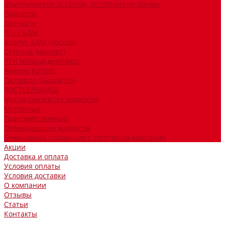
Измельчители остатков, уплотнители почвы
Прицепы
Запчасти
З/ч к БДМ
Корпус БДМ (Россия)
Ступица (импорт)
РТИ (кольца,демпфер)
Амазон Катрос
Гаспардо (Gaspardo)
РОСТСЕЛЬМАШ
Масла,смазки,тех.жидкости
Моторные
Трансмиссионные
Охлаждающие жидкости
Сувенирная продукция с логотипом компании
Акции
Доставка и оплата
Условия оплаты
Условия доставки
О компании
Отзывы
Статьи
Контакты
...