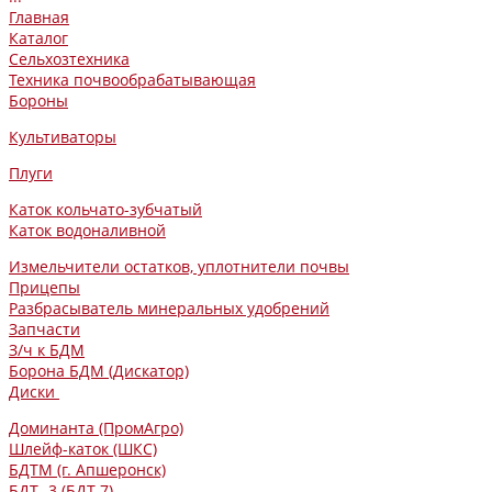
Главная
Каталог
Сельхозтехника
Техника почвообрабатывающая
Бороны
Культиваторы
Плуги
Каток кольчато-зубчатый
Каток водоналивной
Измельчители остатков, уплотнители почвы
Прицепы
Разбрасыватель минеральных удобрений
Запчасти
З/ч к БДМ
Борона БДМ (Дискатор)
Диски
Доминанта (ПромАгро)
Шлейф-каток (ШКС)
БДТМ (г. Апшеронск)
БДТ -3 (БДТ-7)