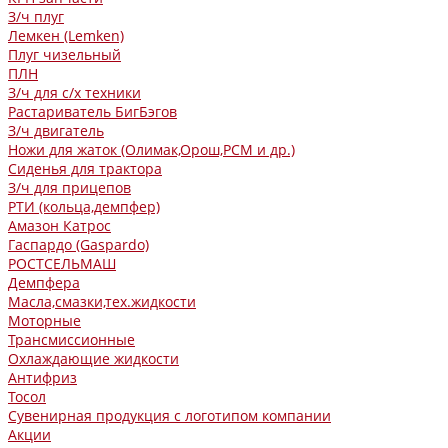
З/ч плуг
Лемкен (Lemken)
Плуг чизельный
ПЛН
З/ч для с/х техники
Растариватель БигБэгов
З/ч двигатель
Ножи для жаток (Олимак,Орош,РСМ и др.)
Сиденья для трактора
З/ч для прицепов
РТИ (кольца,демпфер)
Амазон Катрос
Гаспардо (Gaspardo)
РОСТСЕЛЬМАШ
Демпфера
Масла,смазки,тех.жидкости
Моторные
Трансмиссионные
Охлаждающие жидкости
Антифриз
Тосол
Сувенирная продукция с логотипом компании
Акции