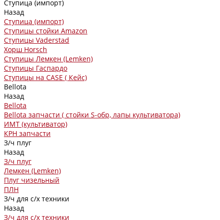
Ступица (импорт)
Назад
Ступица (импорт)
Ступицы стойки Amazon
Ступицы Vaderstad
Хорш Horsch
Ступицы Лемкен (Lemken)
Ступицы Гаспардо
Ступицы на CASE ( Кейс)
Bellota
Назад
Bellota
Bellota запчасти ( стойки S-обр, лапы культиватора)
ИМТ (культиватор)
КРН запчасти
З/ч плуг
Назад
З/ч плуг
Лемкен (Lemken)
Плуг чизельный
ПЛН
З/ч для с/х техники
Назад
З/ч для с/х техники