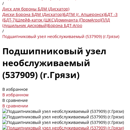
/
Диск для бороны БДМ (Дискатор)
Диски
Борона БДМ (Дискатор)
БДТМ (г. Апшеронск)
БДТ -3
(БДТ-7)
Шлейф-каток (ШКС)
Доминанта (ПромАгро)
ПЛД
(лущильник дисковый)
Борона БДТ-Агро
/
Подшипниковый узел необслуживаемый (537909) (г.Грязи)
Подшипниковый узел
необслуживаемый
(537909) (г.Грязи)
В избранное
В избранном
В сравнение
В сравнении