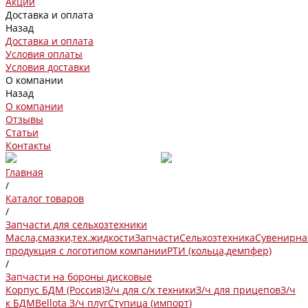
Акции
Доставка и оплата
Назад
Доставка и оплата
Условия оплаты
Условия доставки
О компании
Назад
О компании
Отзывы
Статьи
Контакты
Главная
/
Каталог товаров
/
Запчасти для сельхозтехники
Масла,смазки,тех.жидкости
Запчасти
Сельхозтехника
Сувенирна
продукция с логотипом компании
РТИ (кольца,демпфер)
/
Запчасти на бороны дисковые
Корпус БДМ (Россия)
З/ч для с/х техники
З/ч для прицепов
З/ч
к БДМ
Bellota
З/ч плуг
Ступица (импорт)