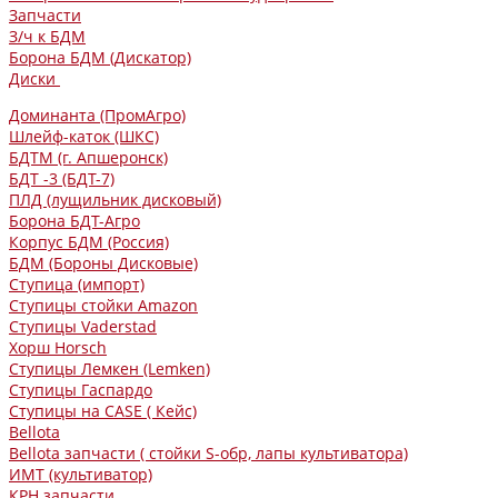
Запчасти
З/ч к БДМ
Борона БДМ (Дискатор)
Диски
Доминанта (ПромАгро)
Шлейф-каток (ШКС)
БДТМ (г. Апшеронск)
БДТ -3 (БДТ-7)
ПЛД (лущильник дисковый)
Борона БДТ-Агро
Корпус БДМ (Россия)
БДМ (Бороны Дисковые)
Ступица (импорт)
Ступицы стойки Amazon
Ступицы Vaderstad
Хорш Horsch
Ступицы Лемкен (Lemken)
Ступицы Гаспардо
Ступицы на CASE ( Кейс)
Bellota
Bellota запчасти ( стойки S-обр, лапы культиватора)
ИМТ (культиватор)
КРН запчасти