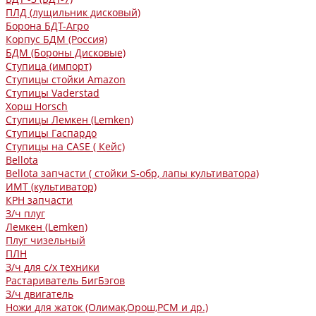
ПЛД (лущильник дисковый)
Борона БДТ-Агро
Корпус БДМ (Россия)
БДМ (Бороны Дисковые)
Ступица (импорт)
Ступицы стойки Amazon
Ступицы Vaderstad
Хорш Horsch
Ступицы Лемкен (Lemken)
Ступицы Гаспардо
Ступицы на CASE ( Кейс)
Bellota
Bellota запчасти ( стойки S-обр, лапы культиватора)
ИМТ (культиватор)
КРН запчасти
З/ч плуг
Лемкен (Lemken)
Плуг чизельный
ПЛН
З/ч для с/х техники
Растариватель БигБэгов
З/ч двигатель
Ножи для жаток (Олимак,Орош,РСМ и др.)