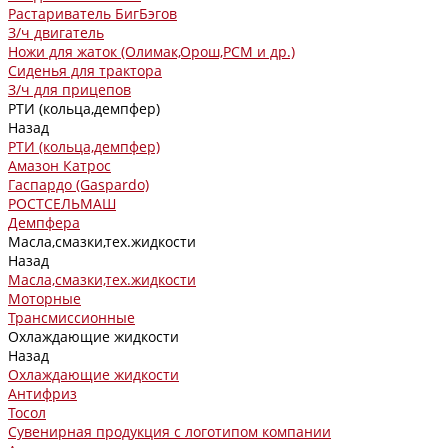
Растариватель БигБэгов
З/ч двигатель
Ножи для жаток (Олимак,Орош,РСМ и др.)
Сиденья для трактора
З/ч для прицепов
РТИ (кольца,демпфер)
Назад
РТИ (кольца,демпфер)
Амазон Катрос
Гаспардо (Gaspardo)
РОСТСЕЛЬМАШ
Демпфера
Масла,смазки,тех.жидкости
Назад
Масла,смазки,тех.жидкости
Моторные
Трансмиссионные
Охлаждающие жидкости
Назад
Охлаждающие жидкости
Антифриз
Тосол
Сувенирная продукция с логотипом компании