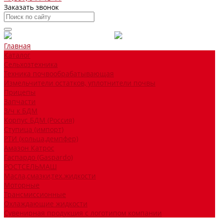
Заказать звонок
Главная
Каталог
Сельхозтехника
Техника почвообрабатывающая
Измельчители остатков, уплотнители почвы
Прицепы
Запчасти
З/ч к БДМ
Корпус БДМ (Россия)
Ступица (импорт)
РТИ (кольца,демпфер)
Амазон Катрос
Гаспардо (Gaspardo)
РОСТСЕЛЬМАШ
Масла,смазки,тех.жидкости
Моторные
Трансмиссионные
Охлаждающие жидкости
Сувенирная продукция с логотипом компании