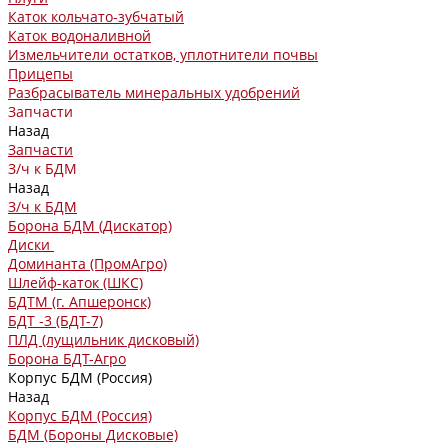
Каток кольчато-зубчатый
Каток водоналивной
Измельчители остатков, уплотнители почвы
Прицепы
Разбрасыватель минеральных удобрений
Запчасти
Назад
Запчасти
З/ч к БДМ
Назад
З/ч к БДМ
Борона БДМ (Дискатор)
Диски
Доминанта (ПромАгро)
Шлейф-каток (ШКС)
БДТМ (г. Апшеронск)
БДТ -3 (БДТ-7)
ПЛД (лущильник дисковый)
Борона БДТ-Агро
Корпус БДМ (Россия)
Назад
Корпус БДМ (Россия)
БДМ (Бороны Дисковые)