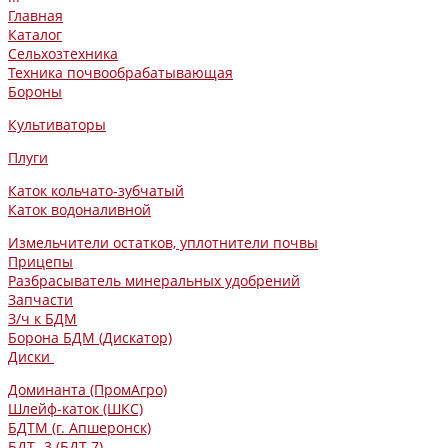
Главная
Каталог
Сельхозтехника
Техника почвообрабатывающая
Бороны
Культиваторы
Плуги
Каток кольчато-зубчатый
Каток водоналивной
Измельчители остатков, уплотнители почвы
Прицепы
Разбрасыватель минеральных удобрений
Запчасти
З/ч к БДМ
Борона БДМ (Дискатор)
Диски
Доминанта (ПромАгро)
Шлейф-каток (ШКС)
БДТМ (г. Апшеронск)
БДТ -3 (БДТ-7)