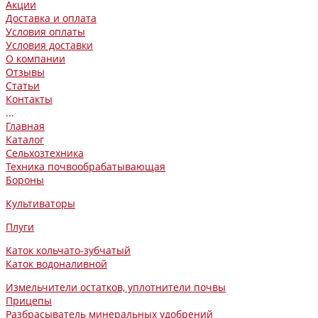
Акции
Доставка и оплата
Условия оплаты
Условия доставки
О компании
Отзывы
Статьи
Контакты
...
Главная
Каталог
Сельхозтехника
Техника почвообрабатывающая
Бороны
Культиваторы
Плуги
Каток кольчато-зубчатый
Каток водоналивной
Измельчители остатков, уплотнители почвы
Прицепы
Разбрасыватель минеральных удобрений