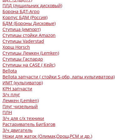
ПЛД (лущильник дисковый)
Борона БДТ-Агро
Корпус БДМ (Россия)
БДМ (Бороны Дисковые)
Ступица (импорт)
Ступицы стойки Amazon
Ступицы Vaderstad
Хорш Horsch
Ступицы Лемкен (Lemken)
Ступицы Гаспардо
Ступицы на CASE ( Кейс)
Bellota
Bellota запчасти ( стойки S-обр, лапы культиватора)
ИМТ (культиватор)
КРН запчасти
З/ч плуг
Лемкен (Lemken)
Плуг чизельный
ПЛН
З/ч для с/х техники
Растариватель БигБэгов
З/ч двигатель
Ножи для жаток (Олимак,Орош,РСМ и др.)