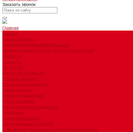
Заказать звонок
Главная
Каталог
Сельхозтехника
Техника почвообрабатывающая
Измельчители остатков, уплотнители почвы
Прицепы
Запчасти
З/ч к БДМ
Корпус БДМ (Россия)
Ступица (импорт)
РТИ (кольца,демпфер)
Амазон Катрос
Гаспардо (Gaspardo)
РОСТСЕЛЬМАШ
Масла,смазки,тех.жидкости
Моторные
Трансмиссионные
Охлаждающие жидкости
Сувенирная продукция с логотипом компании