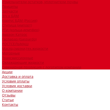
Измельчители остатков, уплотнители почвы
Прицепы
Запчасти
З/ч к БДМ
Корпус БДМ (Россия)
Ступица (импорт)
РТИ (кольца,демпфер)
Амазон Катрос
Гаспардо (Gaspardo)
РОСТСЕЛЬМАШ
Масла,смазки,тех.жидкости
Моторные
Трансмиссионные
Охлаждающие жидкости
Сувенирная продукция с логотипом компании
Акции
Доставка и оплата
Условия оплаты
Условия доставки
О компании
Отзывы
Статьи
Контакты
...