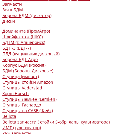
Запчасти
З/ч к БДМ
Борона БДМ (Дискатор)
Диски
Доминанта (ПромАгро)
Шлейф-каток (ШКС)
БДТМ (г. Апшеронск)
БДТ -3 (БДТ-7)
ПЛД (лущильник дисковый)
Борона БДТ-Агро
Корпус БДМ (Россия)
БДМ (Бороны Дисковые)
Ступица (импорт)
Ступицы стойки Amazon
Ступицы Vaderstad
Хорш Horsch
Ступицы Лемкен (Lemken)
Ступицы Гаспардо
Ступицы на CASE ( Кейс)
Bellota
Bellota запчасти ( стойки S-обр, лапы культиватора)
ИМТ (культиватор)
КРН запчасти