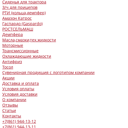
Сиденья для трактора
З/ч для прицепов
РТИ (кольца,демпфер)
Амазон Катрос
Гаспардо (Gaspardo)
РОСТСЕЛЬМАШ
Демпфера
Масла,смазки,тех.жидкости
Моторные
Трансмиссионные
Охлаждающие жидкости
Антифриз
Тосол
Сувенирная продукция с логотипом компании
Акции
Доставка и оплата
Условия оплаты
Условия доставки
О компании
Отзывы
Статьи
Контакты
+7(861) 944-13-12
+7(861) 944-13-11