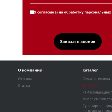
Я согласен(а) на
обработку персональных
О компании
Каталог
Отзывы
Сельхозтехника
Статьи
Запчасти
РТИ (кольца,дем
Масла,смазки,те
Сувенирная прод
логотипом комп