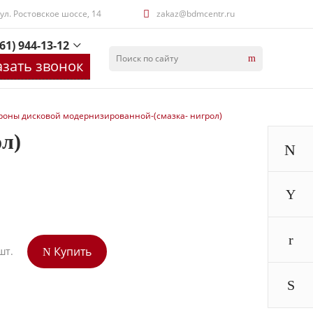
 ул. Ростовское шоссе, 14
zakaz@bdmcentr.ru
61) 944-13-12
азать звонок
роны дисковой модернизированной-(смазка- нигрол)
ол)
Купить
шт.