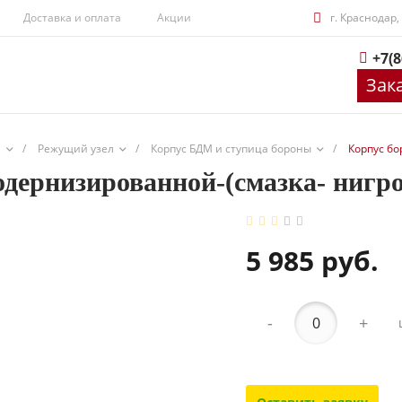
Доставка и оплата
Акции
г. Краснодар,
+7(8
Зак
и
/
Режущий узел
/
Корпус БДМ и ступица бороны
/
Корпус бо
дернизированной-(смазка- нигр
5 985 руб.
-
+