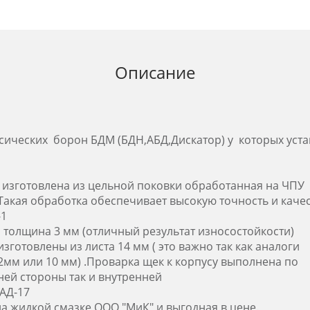
Описание
ссических борон БДМ (БДН,АБД,Дискатор) у которых ус
 изготовлена из цельной поковки обработанная на ЧПУ
акая обработка обеспечивает высокую точность и каче
-1
толщина 3 мм (отличный результат износостойкости)
изготовлены из листа 14 мм ( это важно так как аналоги
12мм или 10 мм) .Проварка щек к корпусу выполнена по
ней стороны так и внутренней
АД-17
а жидкой смазке ООО "МиК" и выгодная в цене.