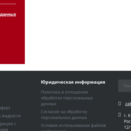
 данных
Юридическая информация
Политика в отношении
обработки персональных
данных
za
пфер)
Согласие на обработку
г. 
х.жидкости
персональных данных
Рос
укция с
Условия использования файлов
12/
ании