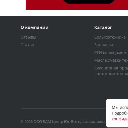
О компании
Каталог
Отзывы
Сельхозтехника
Статьи
Запчасти
РТИ (кольца,дем
Масла,смазки,те
Сувенирная прод
логотипом комп
Мы испо
Подробн
конфид
© 2026 ООО БДМ Центр Юг, Все права защищены