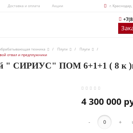
Доставка и оплата
Акции
г. Краснодар,
+7(8
Зак
обрабатывающая техника
/
Плуги
/
Плуги
/
овой отвал и предплужники
 " СИРИУС" ПОМ 6+1+1 ( 8 к )п
4 300 000 р
-
+