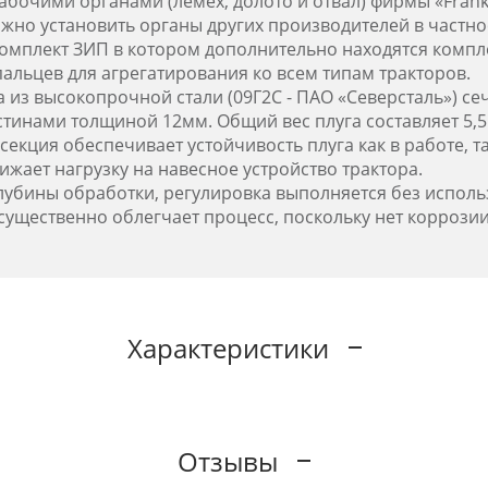
бочими органами (лемех, долото и отвал) фирмы «Frank 
но установить органы других производителей в частнос
омплект ЗИП в котором дополнительно находятся компле
 пальцев для агрегатирования ко всем типам тракторов.
 из высокопрочной стали (09Г2С - ПАО «Северсталь») се
тинами толщиной 12мм. Общий вес плуга составляет 5,5
екция обеспечивает устойчивость плуга как в работе, та
ижает нагрузку на навесное устройство трактора.
лубины обработки, регулировка выполняется без исполь
существенно облегчает процесс, поскольку нет коррозии
Характеристики
Отзывы