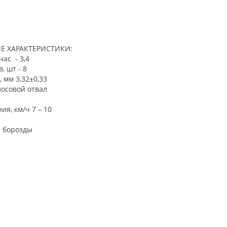
Е ХАРАКТЕРИСТИКИ:
сть, га/час - 3,4
, шт - 8
ахвата, мм 3,32±0,33
в полосовой отвал
ения, км/ч 7 – 10
оты, см до 30
е борозды