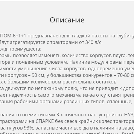
Описание
ОМ-6+1+1 предназначен для гладкой пахоты на глубину
уг агрегатируется с тракторами от 340 л/с.
ряд преимуществ:
амы позволяет изменять количество корпусов плуга, те
тора и почвенным условиям. Наличие модуля рамы пере
одимости уменьшения числа корпусов, одновременно уме
 корпусов – 90 см, у большинства конкурентов – 70-80 с
ях с большим количеством растительных остатков.
а движутся по непаханому полю, что не приводит к до
ает надежность самого механизма из-за отсутствия трени
ания рабочими органами различных типов: сплошные, 
ания со всеми типами 3-х точечных нав. устройств: НУ3,
тракторами на СПАРКЕ без свеса крайних колес трактор
а плугов 93%, запасные части всегда в наличии на заво