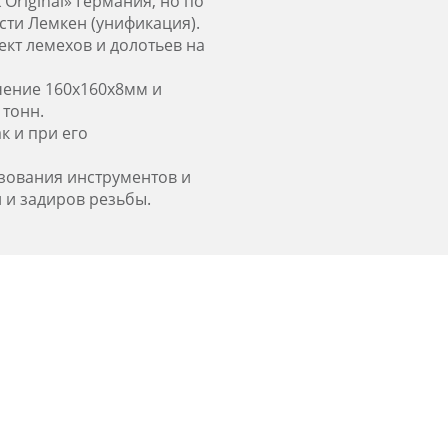
Original» Германия, но по
ти Лемкен (унификация).
кт лемехов и долотьев на
чение 160х160х8мм и
 тонн.
к и при его
зования инструментов и
 и задиров резьбы.