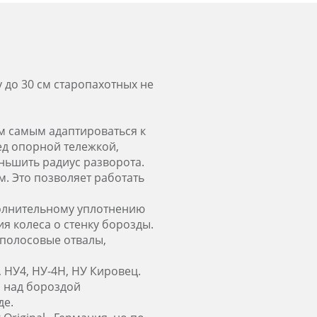
 до 30 см старопахотных не
м самым адаптироваться к
д опорной тележкой,
ньшить радиус разворота.
м. Это позволяет работать
полнительному уплотнению
я колеса о стенку борозды.
полосовые отвалы,
 НУ4, НУ-4Н, НУ Кировец.
а над бороздой
де.