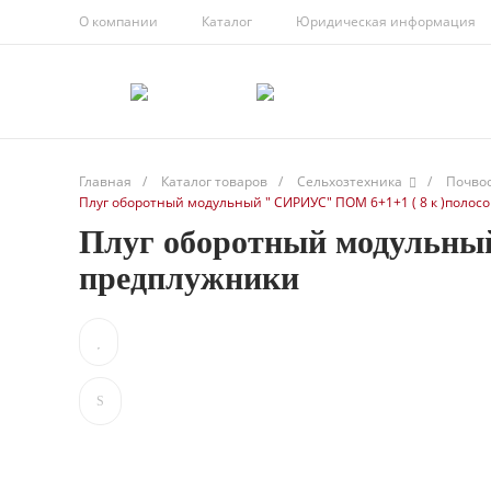
О компании
Каталог
Юридическая информация
Главная
/
Каталог товаров
/
Сельхозтехника
/
Почво
Плуг оборотный модульный " СИРИУС" ПОМ 6+1+1 ( 8 к )полос
Плуг оборотный модульный
предплужники