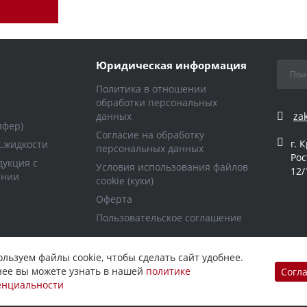
Юридическая информация
Политика в отношении
обработки персональных
данных
za
пфер)
Согласие на обработку
г. 
х.жидкости
персональных данных
Рос
укция с
Условия использования файлов
12/
ании
cookie (куки)
Оферта
Пользовательское соглашение
льзуем файлы cookie, чтобы сделать сайт удобнее.
ее вы можете узнать в нашей
политике
Согл
енциальности