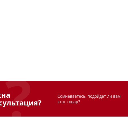
жна
Сомневаетесь, подойдет ли вам
сультация?
этот товар?