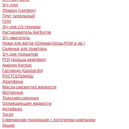
З/ч плуг
Лемкен (Lemken)
Плуг чизельный
ПЛН
З/ч для с/х техники
Растариватель БигБэгов
З/ч двигатель
Ножи для жаток (Олимак,Орош,РСМ и др.)
Сиденья для трактора
З/ч для прицепов
РТИ (кольца,демпфер)
Амазон Катрос
Гаспардо (Gaspardo)
РОСТСЕЛЬМАШ
Демпфера
Масла,смазки,тех.жидкости
Моторные
Трансмиссионные
Охлаждающие жидкости
Антифриз
Тосол
Сувенирная продукция с логотипом компании
Акции