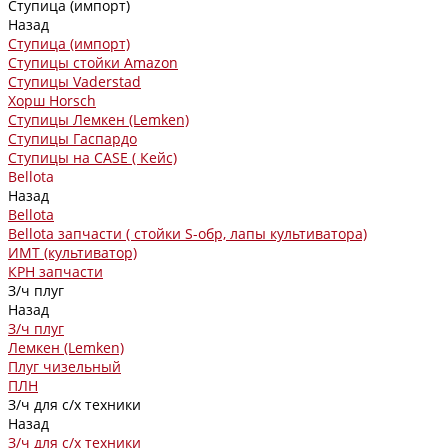
Ступица (импорт)
Назад
Ступица (импорт)
Ступицы стойки Amazon
Ступицы Vaderstad
Хорш Horsch
Ступицы Лемкен (Lemken)
Ступицы Гаспардо
Ступицы на CASE ( Кейс)
Bellota
Назад
Bellota
Bellota запчасти ( стойки S-обр, лапы культиватора)
ИМТ (культиватор)
КРН запчасти
З/ч плуг
Назад
З/ч плуг
Лемкен (Lemken)
Плуг чизельный
ПЛН
З/ч для с/х техники
Назад
З/ч для с/х техники