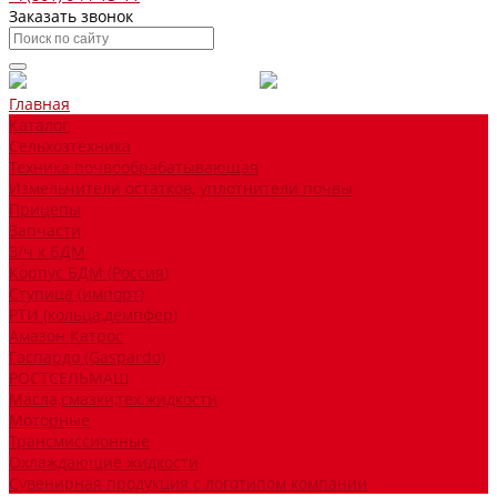
Заказать звонок
Главная
Каталог
Сельхозтехника
Техника почвообрабатывающая
Измельчители остатков, уплотнители почвы
Прицепы
Запчасти
З/ч к БДМ
Корпус БДМ (Россия)
Ступица (импорт)
РТИ (кольца,демпфер)
Амазон Катрос
Гаспардо (Gaspardo)
РОСТСЕЛЬМАШ
Масла,смазки,тех.жидкости
Моторные
Трансмиссионные
Охлаждающие жидкости
Сувенирная продукция с логотипом компании