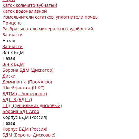
Каток кольчато-зубчатый
Каток водоналивной
Измельчители остатков, уплотнители почвы
Прицепы
Разбрасыватель минеральных удобрений
Запчасти
Назад
Запчасти
З/ч к БДМ
Назад
З/ч к БДМ
Борона БДМ (Дискатор)
Диски
Доминанта (ПромАгро)
Шлейф-каток (ШКС)
БДТМ (г. Апшеронск)
БДТ -3 (БДТ-7)
ПЛД (лущильник дисковый)
Борона БДТ-Агро
Корпус БДМ (Россия)
Назад
Корпус БДМ (Россия)
БДМ (Бороны Дисковые)