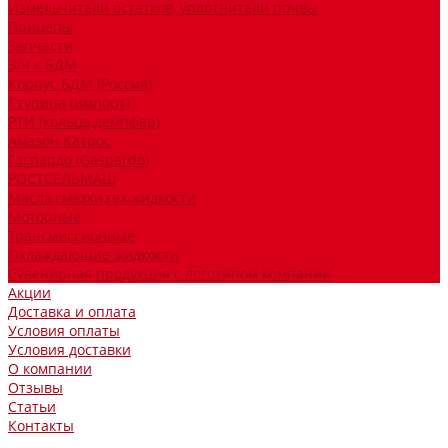
Измельчители остатков, уплотнители почвы
Прицепы
Запчасти
З/ч к БДМ
Корпус БДМ (Россия)
Ступица (импорт)
РТИ (кольца,демпфер)
Амазон Катрос
Гаспардо (Gaspardo)
РОСТСЕЛЬМАШ
Масла,смазки,тех.жидкости
Моторные
Трансмиссионные
Охлаждающие жидкости
Сувенирная продукция с логотипом компании
Акции
Доставка и оплата
Условия оплаты
Условия доставки
О компании
Отзывы
Статьи
Контакты
...