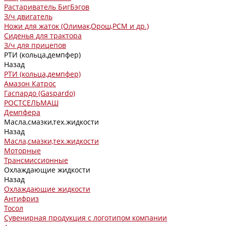
Растариватель БигБэгов
З/ч двигатель
Ножи для жаток (Олимак,Орош,РСМ и др.)
Сиденья для трактора
З/ч для прицепов
РТИ (кольца,демпфер)
Назад
РТИ (кольца,демпфер)
Амазон Катрос
Гаспардо (Gaspardo)
РОСТСЕЛЬМАШ
Демпфера
Масла,смазки,тех.жидкости
Назад
Масла,смазки,тех.жидкости
Моторные
Трансмиссионные
Охлаждающие жидкости
Назад
Охлаждающие жидкости
Антифриз
Тосол
Сувенирная продукция с логотипом компании