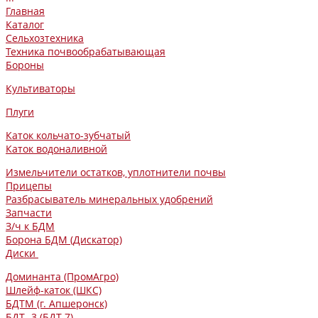
Главная
Каталог
Сельхозтехника
Техника почвообрабатывающая
Бороны
Культиваторы
Плуги
Каток кольчато-зубчатый
Каток водоналивной
Измельчители остатков, уплотнители почвы
Прицепы
Разбрасыватель минеральных удобрений
Запчасти
З/ч к БДМ
Борона БДМ (Дискатор)
Диски
Доминанта (ПромАгро)
Шлейф-каток (ШКС)
БДТМ (г. Апшеронск)
БДТ -3 (БДТ-7)