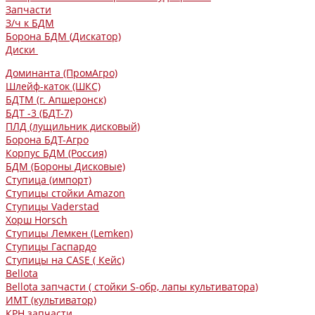
Запчасти
З/ч к БДМ
Борона БДМ (Дискатор)
Диски
Доминанта (ПромАгро)
Шлейф-каток (ШКС)
БДТМ (г. Апшеронск)
БДТ -3 (БДТ-7)
ПЛД (лущильник дисковый)
Борона БДТ-Агро
Корпус БДМ (Россия)
БДМ (Бороны Дисковые)
Ступица (импорт)
Ступицы стойки Amazon
Ступицы Vaderstad
Хорш Horsch
Ступицы Лемкен (Lemken)
Ступицы Гаспардо
Ступицы на CASE ( Кейс)
Bellota
Bellota запчасти ( стойки S-обр, лапы культиватора)
ИМТ (культиватор)
КРН запчасти