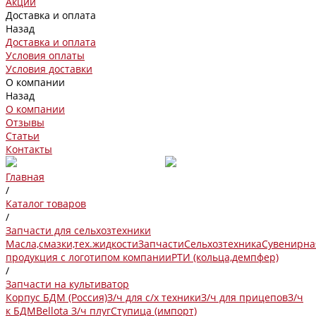
Акции
Доставка и оплата
Назад
Доставка и оплата
Условия оплаты
Условия доставки
О компании
Назад
О компании
Отзывы
Статьи
Контакты
Главная
/
Каталог товаров
/
Запчасти для сельхозтехники
Масла,смазки,тех.жидкости
Запчасти
Сельхозтехника
Сувенирна
продукция с логотипом компании
РТИ (кольца,демпфер)
/
Запчасти на культиватор
Корпус БДМ (Россия)
З/ч для с/х техники
З/ч для прицепов
З/ч
к БДМ
Bellota
З/ч плуг
Ступица (импорт)