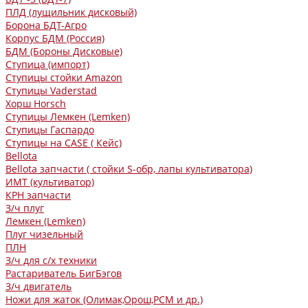
ПЛД (лущильник дисковый)
Борона БДТ-Агро
Корпус БДМ (Россия)
БДМ (Бороны Дисковые)
Ступица (импорт)
Ступицы стойки Amazon
Ступицы Vaderstad
Хорш Horsch
Ступицы Лемкен (Lemken)
Ступицы Гаспардо
Ступицы на CASE ( Кейс)
Bellota
Bellota запчасти ( стойки S-обр, лапы культиватора)
ИМТ (культиватор)
КРН запчасти
З/ч плуг
Лемкен (Lemken)
Плуг чизельный
ПЛН
З/ч для с/х техники
Растариватель БигБэгов
З/ч двигатель
Ножи для жаток (Олимак,Орош,РСМ и др.)