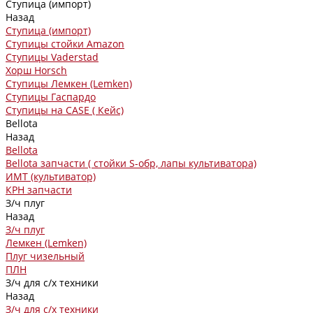
Ступица (импорт)
Назад
Ступица (импорт)
Ступицы стойки Amazon
Ступицы Vaderstad
Хорш Horsch
Ступицы Лемкен (Lemken)
Ступицы Гаспардо
Ступицы на CASE ( Кейс)
Bellota
Назад
Bellota
Bellota запчасти ( стойки S-обр, лапы культиватора)
ИМТ (культиватор)
КРН запчасти
З/ч плуг
Назад
З/ч плуг
Лемкен (Lemken)
Плуг чизельный
ПЛН
З/ч для с/х техники
Назад
З/ч для с/х техники