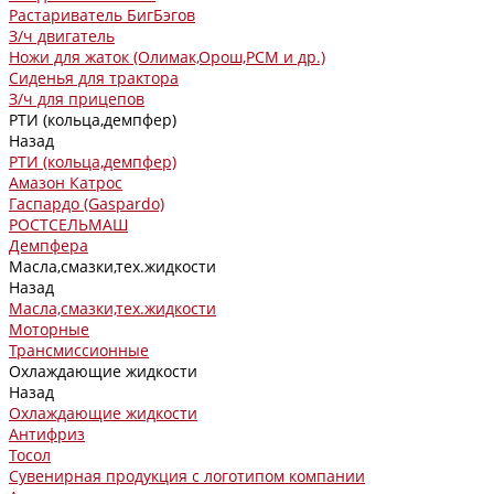
Растариватель БигБэгов
З/ч двигатель
Ножи для жаток (Олимак,Орош,РСМ и др.)
Сиденья для трактора
З/ч для прицепов
РТИ (кольца,демпфер)
Назад
РТИ (кольца,демпфер)
Амазон Катрос
Гаспардо (Gaspardo)
РОСТСЕЛЬМАШ
Демпфера
Масла,смазки,тех.жидкости
Назад
Масла,смазки,тех.жидкости
Моторные
Трансмиссионные
Охлаждающие жидкости
Назад
Охлаждающие жидкости
Антифриз
Тосол
Сувенирная продукция с логотипом компании