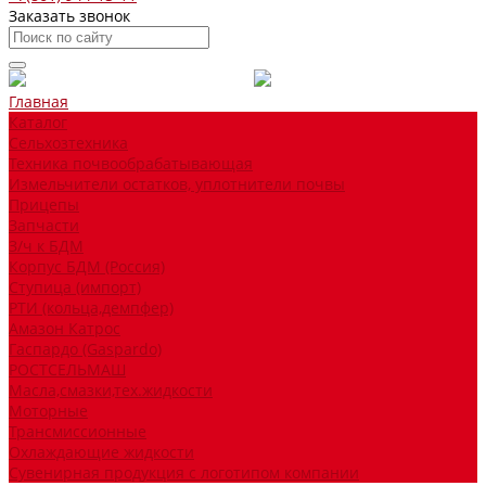
Заказать звонок
Главная
Каталог
Сельхозтехника
Техника почвообрабатывающая
Измельчители остатков, уплотнители почвы
Прицепы
Запчасти
З/ч к БДМ
Корпус БДМ (Россия)
Ступица (импорт)
РТИ (кольца,демпфер)
Амазон Катрос
Гаспардо (Gaspardo)
РОСТСЕЛЬМАШ
Масла,смазки,тех.жидкости
Моторные
Трансмиссионные
Охлаждающие жидкости
Сувенирная продукция с логотипом компании