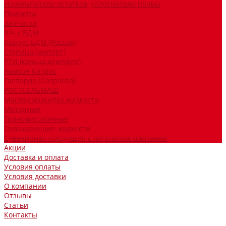
Измельчители остатков, уплотнители почвы
Прицепы
Запчасти
З/ч к БДМ
Корпус БДМ (Россия)
Ступица (импорт)
РТИ (кольца,демпфер)
Амазон Катрос
Гаспардо (Gaspardo)
РОСТСЕЛЬМАШ
Масла,смазки,тех.жидкости
Моторные
Трансмиссионные
Охлаждающие жидкости
Сувенирная продукция с логотипом компании
Акции
Доставка и оплата
Условия оплаты
Условия доставки
О компании
Отзывы
Статьи
Контакты
...