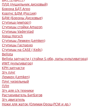
ПЛД (лущильник дисковый)
Борона БДТ-Агро
Корпус БДМ (Россия)
БДМ (Бороны Дисковые)
Ступица (импорт)
Ступицы стойки Amazon
Ступицы Vaderstad
Хорш Horsch
Ступицы Лемкен (Lemken)
Ступицы Гаспардо
Ступицы на CASE ( Кейс)
Bellota
Bellota запчасти ( стойки S-обр, лапы культиватора)
ИМТ (культиватор)
КРН запчасти
З/ч плуг
Лемкен (Lemken)
Плуг чизельный
ПЛН
З/ч для с/х техники
Растариватель БигБэгов
З/ч двигатель
Ножи для жаток (Олимак,Орош,РСМ и др.)