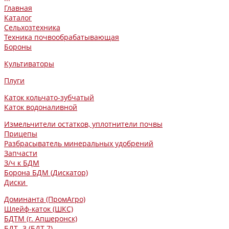
Главная
Каталог
Сельхозтехника
Техника почвообрабатывающая
Бороны
Культиваторы
Плуги
Каток кольчато-зубчатый
Каток водоналивной
Измельчители остатков, уплотнители почвы
Прицепы
Разбрасыватель минеральных удобрений
Запчасти
З/ч к БДМ
Борона БДМ (Дискатор)
Диски
Доминанта (ПромАгро)
Шлейф-каток (ШКС)
БДТМ (г. Апшеронск)
БДТ -3 (БДТ-7)