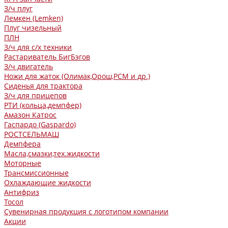
З/ч плуг
Лемкен (Lemken)
Плуг чизельный
ПЛН
З/ч для с/х техники
Растариватель БигБэгов
З/ч двигатель
Ножи для жаток (Олимак,Орош,РСМ и др.)
Сиденья для трактора
З/ч для прицепов
РТИ (кольца,демпфер)
Амазон Катрос
Гаспардо (Gaspardo)
РОСТСЕЛЬМАШ
Демпфера
Масла,смазки,тех.жидкости
Моторные
Трансмиссионные
Охлаждающие жидкости
Антифриз
Тосол
Сувенирная продукция с логотипом компании
Акции