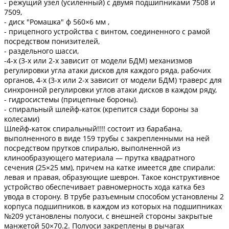
- режущий узел (усиленный) с двумя подшипниками 7508 и
7509,
- диск "Ромашка" ф 560×6 мм ,
- прицепного устройства с винтом, соединенного с рамой
посредством понизителей,
- раздельного шасси,
-4-х (3-х или 2-х зависит от модели БДМ) механизмов
регулировки угла атаки дисков для каждого ряда, рабочих
органов, 4-х (3-х или 2-х зависит от модели БДМ) траверс для
синхронной регулировки углов атаки дисков в каждом ряду,
- гидросистемы (прицепные бороны).
- спиральный шлейф-каток (крепится сзади бороны за
колесами)
Шлейф-каток спиральный!!!! состоит из барабана,
выполненного в виде 159 трубы с закрепленными на ней
посредством прутков спиралью, выполненной из
клинообразующего материала — прутка квадратного
сечения (25×25 мм), причем на катке имеется две спирали:
левая и правая, образующие шеврон. Такое конструктивное
устройство обеспечивает равномерность хода катка без
увода в сторону. В трубе разъемным способом установлены 2
корпуса подшипников, в каждом из которых на подшипниках
№209 установлены полуоси, с внешней стороны закрытые
манжетой 50×70.2. Полуоси закреплены в рычагах