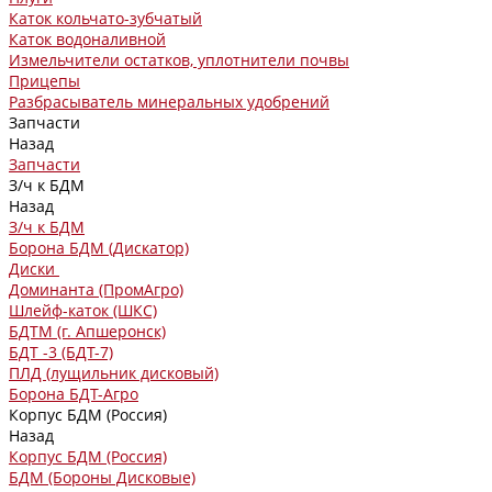
Каток кольчато-зубчатый
Каток водоналивной
Измельчители остатков, уплотнители почвы
Прицепы
Разбрасыватель минеральных удобрений
Запчасти
Назад
Запчасти
З/ч к БДМ
Назад
З/ч к БДМ
Борона БДМ (Дискатор)
Диски
Доминанта (ПромАгро)
Шлейф-каток (ШКС)
БДТМ (г. Апшеронск)
БДТ -3 (БДТ-7)
ПЛД (лущильник дисковый)
Борона БДТ-Агро
Корпус БДМ (Россия)
Назад
Корпус БДМ (Россия)
БДМ (Бороны Дисковые)