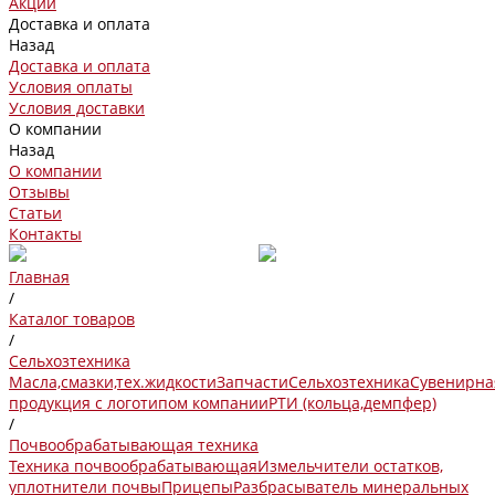
Акции
Доставка и оплата
Назад
Доставка и оплата
Условия оплаты
Условия доставки
О компании
Назад
О компании
Отзывы
Статьи
Контакты
Главная
/
Каталог товаров
/
Сельхозтехника
Масла,смазки,тех.жидкости
Запчасти
Сельхозтехника
Сувенирна
продукция с логотипом компании
РТИ (кольца,демпфер)
/
Почвообрабатывающая техника
Техника почвообрабатывающая
Измельчители остатков,
уплотнители почвы
Прицепы
Разбрасыватель минеральных